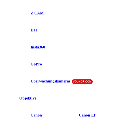
Z CAM
DJI
Insta360
GoPro
Überwachungskameras
VOUNDR.COM
Objektive
Canon
Canon EF