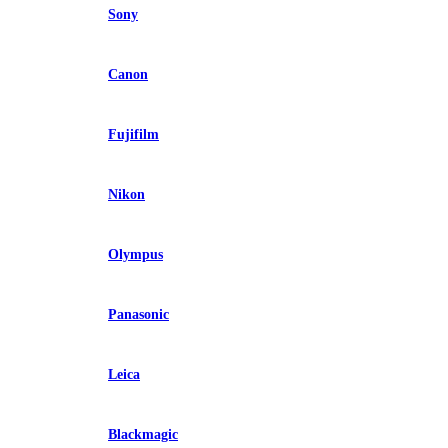
Sony
Canon
Fujifilm
Nikon
Olympus
Panasonic
Leica
Blackmagic