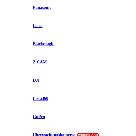
Panasonic
Leica
Blackmagic
Z CAM
DJI
Insta360
GoPro
Überwachungskameras
VOUNDR.COM