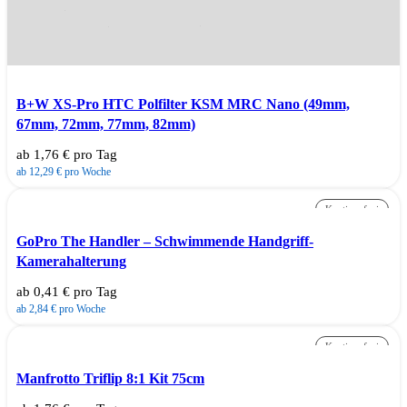
Dieses Produkt weist mehrere Varianten auf. Die Optionen können
auf der Produktseite gewählt werden
B+W XS-Pro HTC Polfilter KSM MRC Nano (49mm,
67mm, 72mm, 77mm, 82mm)
ab 1,76 € pro Tag
ab 12,29 € pro Woche
Kautionsfrei
GoPro The Handler – Schwimmende Handgriff-
Kamerahalterung
ab 0,41 € pro Tag
ab 2,84 € pro Woche
Kautionsfrei
Manfrotto Triflip 8:1 Kit 75cm