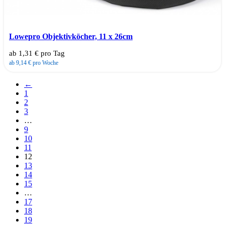
Lowepro Objektivköcher, 11 x 26cm
ab 1,31 € pro Tag
ab 9,14 € pro Woche
←
1
2
3
…
9
10
11
12
13
14
15
…
17
18
19