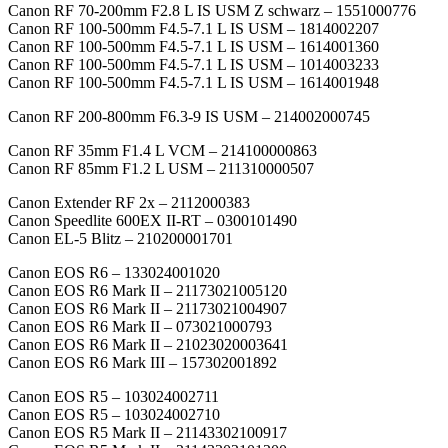
Canon RF 70-200mm F2.8 L IS USM Z schwarz – 1551000776
Canon RF 100-500mm F4.5-7.1 L IS USM – 1814002207
Canon RF 100-500mm F4.5-7.1 L IS USM – 1614001360
Canon RF 100-500mm F4.5-7.1 L IS USM – 1014003233
Canon RF 100-500mm F4.5-7.1 L IS USM – 1614001948
Canon RF 200-800mm F6.3-9 IS USM – 214002000745
Canon RF 35mm F1.4 L VCM – 214100000863
Canon RF 85mm F1.2 L USM – 211310000507
Canon Extender RF 2x – 2112000383
Canon Speedlite 600EX II-RT – 0300101490
Canon EL-5 Blitz – 210200001701
Canon EOS R6 – 133024001020
Canon EOS R6 Mark II – 21173021005120
Canon EOS R6 Mark II – 21173021004907
Canon EOS R6 Mark II – 073021000793
Canon EOS R6 Mark II – 21023020003641
Canon EOS R6 Mark III – 157302001892
Canon EOS R5 – 103024002711
Canon EOS R5 – 103024002710
Canon EOS R5 Mark II – 21143302100917