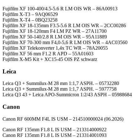
Fujifilm XF 100-400/4.5-5.6 R LM OIS WR – 86A00913
Fujifilm X-T3 – 9AQ06529
Fujifilm X-T4 – 0BQ23258
Fujifilm XF 18-135mm F3.5-5.6 R LM OIS WR – 2CC00286
Fujifilm XF 18-120mm F4 LM PZ WR – 27A11700
Fujifilm XF 50-140/2.8 R LM OIS WR – 95A11889
Fujifilm XF 70-300 mm F4,0-5,6 R LM OIS WR – 4AC03560
Fujifilm XF Telekonverter 1,4x TC WR – 78A20055
Fujifilm XF 56 mm F1.2 R APD – 55A01603
Fujifilm X-M5 Kit + XC15-45 OIS PZ schwarz
Leica
Leica Q3 + Summilux-M 28 mm 1:1,7 ASPH. – 05732280
Leica Q3 + Summilux-M 28 mm 1:1,7 ASPH. – 5977758
Leica Q3 43 + Leica APO-Summicron 1:2/43 ASPH – 05988684
Canon
Canon RF 600MM F4L IS USM – 214510000024 (06.2026)
Canon RF 135mm F1.8 L IS USM – 213314000922
Canon RF 135mm F1.8 L IS USM – 213314001093