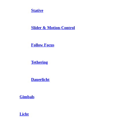
Stative
Slider & Motion-Control
Follow Focus
Tethering
Dauerlicht
Gimbals
Licht