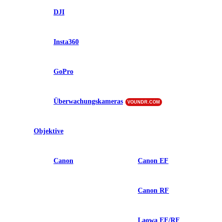
DJI
Insta360
GoPro
Überwachungskameras
VOUNDR.COM
Objektive
Canon
Canon EF
Canon RF
Laowa EF/RF