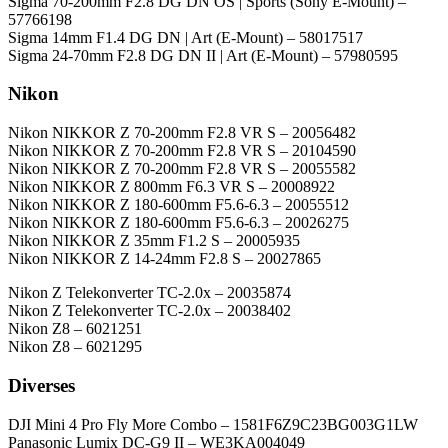
Sigma 70-200mm F2.8 DG DN OS | Sports (Sony E-Mount) –
57766198
Sigma 14mm F1.4 DG DN | Art (E-Mount) – 58017517
Sigma 24-70mm F2.8 DG DN II | Art (E-Mount) – 57980595
Nikon
Nikon NIKKOR Z 70-200mm F2.8 VR S – 20056482
Nikon NIKKOR Z 70-200mm F2.8 VR S – 20104590
Nikon NIKKOR Z 70-200mm F2.8 VR S – 20055582
Nikon NIKKOR Z 800mm F6.3 VR S – 20008922
Nikon NIKKOR Z 180-600mm F5.6-6.3 – 20055512
Nikon NIKKOR Z 180-600mm F5.6-6.3 – 20026275
Nikon NIKKOR Z 35mm F1.2 S – 20005935
Nikon NIKKOR Z 14-24mm F2.8 S – 20027865
Nikon Z Telekonverter TC-2.0x – 20035874
Nikon Z Telekonverter TC-2.0x – 20038402
Nikon Z8 – 6021251
Nikon Z8 – 6021295
Diverses
DJI Mini 4 Pro Fly More Combo – 1581F6Z9C23BG003G1LW
Panasonic Lumix DC-G9 II – WE3KA004049