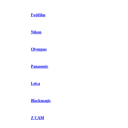
Fujifilm
Nikon
Olympus
Panasonic
Leica
Blackmagic
Z CAM