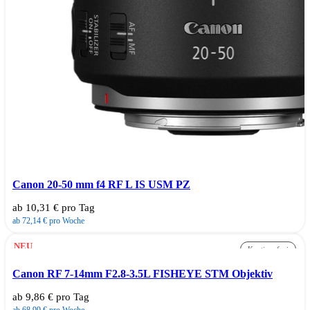
Canon 20-50 mm f4 RF L IS USM PZ
ab 10,31 € pro Tag
ab 72,14 € pro Woche
NEU
Kautionsfrei
Canon RF 7-14mm F2.8-3.5L FISHEYE STM Objektiv
ab 9,86 € pro Tag