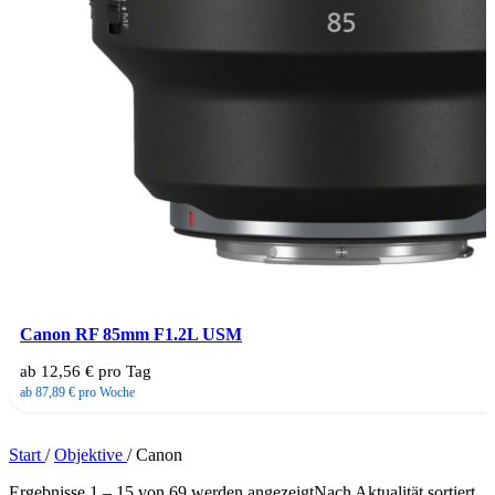
Canon RF 85mm F1.2L USM
ab 12,56 € pro Tag
ab 87,89 € pro Woche
Start
/
Objektive
/
Canon
Ergebnisse 1 – 15 von 69 werden angezeigt
Nach Aktualität sortiert