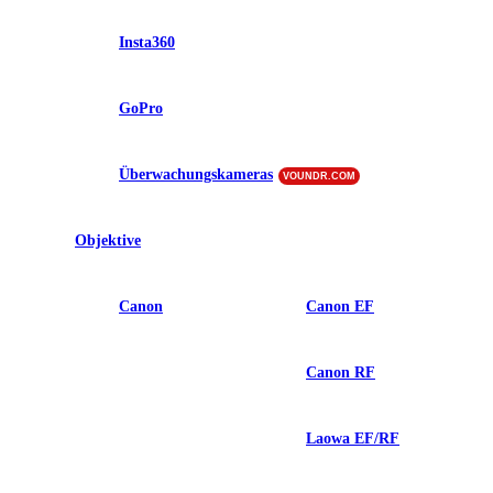
Insta360
GoPro
Überwachungskameras
VOUNDR.COM
Objektive
Canon
Canon EF
Canon RF
Laowa EF/RF