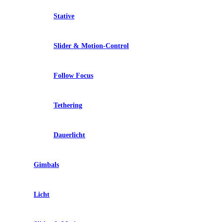
Stative
Slider & Motion-Control
Follow Focus
Tethering
Dauerlicht
Gimbals
Licht