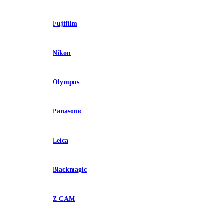
Fujifilm
Nikon
Olympus
Panasonic
Leica
Blackmagic
Z CAM