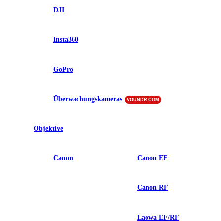
DJI
Insta360
GoPro
Überwachungskameras
VOUNDR.COM
Objektive
Canon
Canon EF
Canon RF
Laowa EF/RF