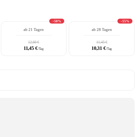
−50%
−55%
ab 21 Tagen
ab 28 Tagen
12,60 €
11,45 €
11,45 €
10,31 €
/Tag
/Tag