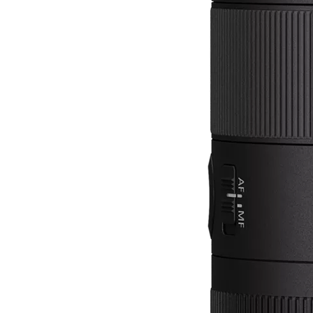
Lichtformer
Dauerlicht
Reflektoren
Video
Monitore/ Recorder
Gimbals
Slider & Motion-Control
Follow Focus
Stative & Köpfe
Rigs & Cages
Videoleuchten
Blackmagic Zubehör
GoPro Zubehör