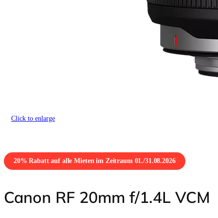
Insta360 Zubehör
Computer-Zubehör
Grafiktablets
Speicherkarten & Festplatten
Lesegeräte
Noch mehr Zubehör mieten
auf v
Click to enlarge
20% Rabatt auf alle Mieten im Zeitraum 01./31.08.2026
VR-Brillen
Canon RF 20mm f/1.4L VCM
Werkzeuge