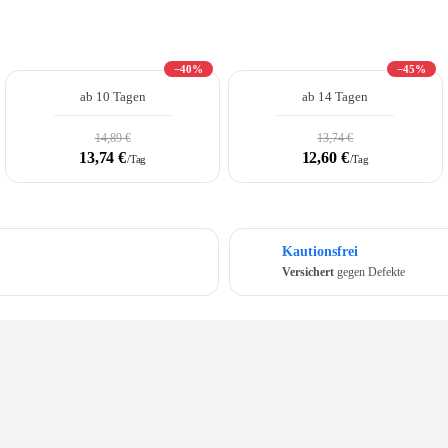
−40%
−45%
ab 10 Tagen
ab 14 Tagen
14,89 €
13,74 €
13,74 €
12,60 €
/Tag
/Tag
Kautionsfrei
Versichert
gegen Defekte