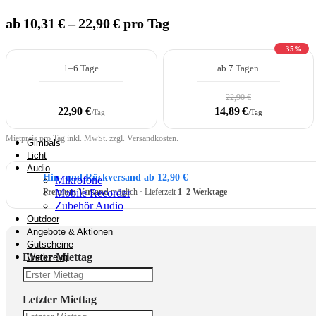
ab 10,31 € – 22,90 € pro Tag
Überwachungstechnik
−35%
1–6 Tage
ab 7 Tagen
22,90 €
Rucksäcke & Kraxen
22,90 €
14,89 €
/Tag
/Tag
Mietpreis pro Tag inkl. MwSt. zzgl.
Versandkosten
.
Gimbals
Licht
Audio
Hin- und Rückversand ab 12,90 €
Mikrofone
Mobile Recorder
Premium Versand
möglich · Lieferzeit
1–2 Werktage
Zubehör Audio
Outdoor
Angebote & Aktionen
Gutscheine
Erster Miettag
Werkzeug
Letzter Miettag