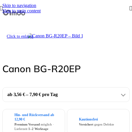
Skip to navigation
Skip to main content
Start
/
Zubehör
/
Batteriegriffe
/
Canon
Click to enlarge
Canon BG-R20EP
ab 3,56 € – 7,90 € pro Tag
Hin- und Rückversand ab
12,90 €
Kautionsfrei
Premium Versand
möglich ·
Versichert
gegen Defekte
Lieferzeit
1–2 Werktage