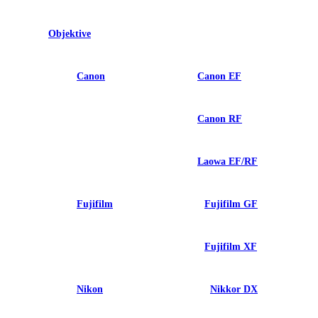
Objektive
Canon
Canon EF
Canon RF
Laowa EF/RF
Fujifilm
Fujifilm GF
Fujifilm XF
Nikon
Nikkor DX