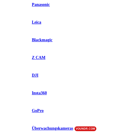
Panasonic
Leica
Blackmagic
Z CAM
DJI
Insta360
GoPro
Überwachungskameras
VOUNDR.COM