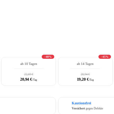
−40%
−45%
ab 10 Tagen
ab 14 Tagen
22,69 €
20,94 €
20,94 €
19,20 €
/Tag
/Tag
Kautionsfrei
Versichert
gegen Defekte