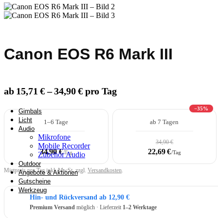
Überwachungstechnik
Canon EOS R6 Mark III
Rucksäcke & Kraxen
ab 15,71 € – 34,90 € pro Tag
−35%
Gimbals
Licht
1–6 Tage
ab 7 Tagen
Audio
Mikrofone
34,90 €
Mobile Recorder
34,90 €
22,69 €
/Tag
/Tag
Zubehör Audio
Outdoor
Mietpreis pro Tag inkl. MwSt. zzgl.
Versandkosten
.
Angebote & Aktionen
Gutscheine
Werkzeug
Hin- und Rückversand ab 12,90 €
Premium Versand
möglich · Lieferzeit
1–2 Werktage