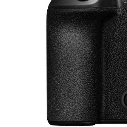
Studioblitze
Lichtformer
Dauerlicht
Reflektoren
Video
Monitore/ Recorder
Gimbals
Slider & Motion-Control
Follow Focus
Stative & Köpfe
Rigs & Cages
Videoleuchten
Blackmagic Zubehör
GoPro Zubehör