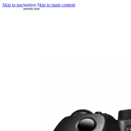
Rucksäcke & Taschen
Skip to navigation
Skip to main content
voundr.com
VOUNDR.COM
Objektiv-Zubehör
Adapter
Start
/
Kameras
/
Canon
/
Canon EOS R6 Mark III
Extender
Filter
Rucksäcke & Taschen
Stabilisierung & Support
Gimbals
Slider & Motion-Control
Stative & Köpfe
Astrofotografie
Licht
Aufsteckblitze