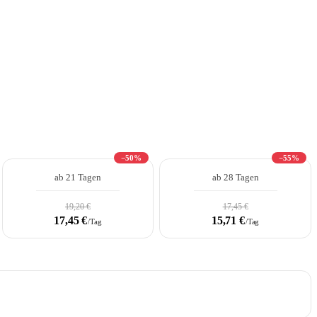
−50%
−55%
ab 21 Tagen
ab 28 Tagen
19,20 €
17,45 €
17,45 €
15,71 €
/Tag
/Tag