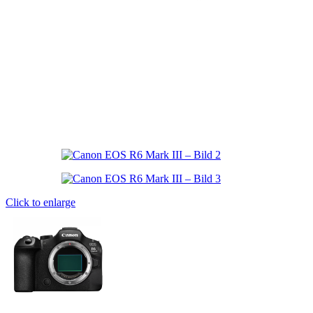
Insta360 Zubehör
Computer-Zubehör
Grafiktablets
Speicherkarten & Festplatten
Lesegeräte
Noch mehr Zubehör mieten
auf v
Click to enlarge
VR-Brillen
Werkzeuge