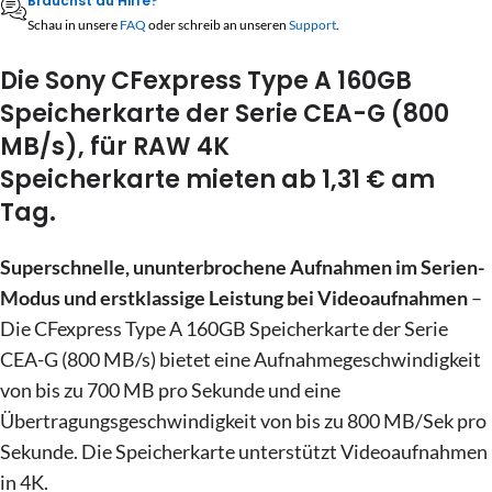
24
25
26
27
28
29
30
Brauchst du Hilfe?
10
11
12
13
14
15
16
Schau in unsere
FAQ
oder schreib an unseren
Support
.
31
1
2
3
4
5
6
17
18
19
20
21
22
23
Die Sony CFexpress Type A 160GB
24
25
26
27
28
29
30
Heute
Löschen
Schließen
Speicherkarte der Serie CEA-G (800
MB/s), für RAW 4K
31
1
2
3
4
5
6
Speicherkarte mieten ab 1,31 € am
Tag.
Heute
Löschen
Schließen
Superschnelle, ununterbrochene Aufnahmen im Serien-
Modus und erstklassige Leistung bei Videoaufnahmen
–
Die CFexpress Type A 160GB Speicherkarte der Serie
CEA-G (800 MB/s) bietet eine Aufnahmegeschwindigkeit
von bis zu 700 MB pro Sekunde und eine
Übertragungsgeschwindigkeit von bis zu 800 MB/Sek pro
Sekunde. Die Speicherkarte unterstützt Videoaufnahmen
in 4K.