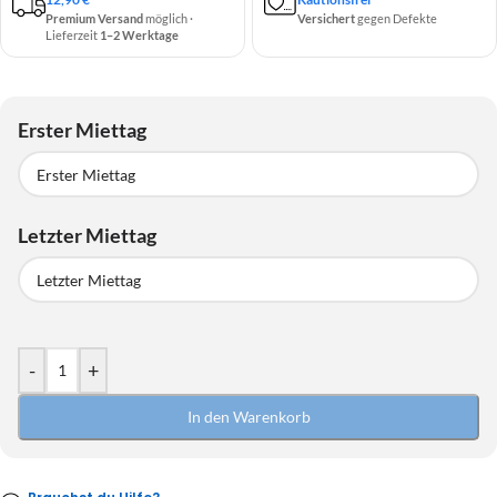
Premium Versand
möglich ·
Versichert
gegen Defekte
Lieferzeit
1–2 Werktage
Erster Miettag
Erster Miettag
Letzter Miettag
August
2026
MO
DI
MI
DO
FR
SA
SO
Letzter Miettag
27
28
29
30
31
1
2
August
2026
-
+
3
4
5
6
7
8
9
MO
DI
MI
DO
FR
SA
SO
10
11
12
13
14
15
16
In den Warenkorb
27
28
29
30
31
1
2
17
18
19
20
21
22
23
3
4
5
6
7
8
9