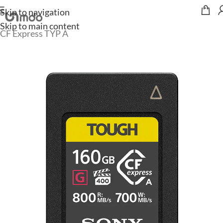
Skip to navigation
Start
/
Zubehör
/
Speicherkarten & Festplatten
/
Skip to main content
CF Express TYP A