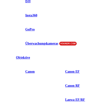
DJI
Insta360
GoPro
Überwachungskameras
VOUNDR.COM
Objektive
Canon
Canon EF
Canon RF
Laowa EF/RF