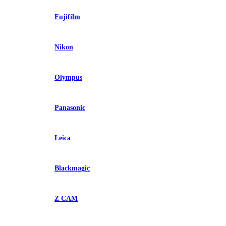
Fujifilm
Nikon
Olympus
Panasonic
Leica
Blackmagic
Z CAM