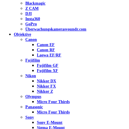
Blackmagic
Z CAM
DJI
Insta360
GoPro
Überwachungskameras
voundr.com
Objektive
Canon
Canon EF
Canon RF
Laowa EF/RF
Fujifilm
Fujifilm GF
Fujifilm XF
Nikon
Nikkor DX
Nikkor FX
Nikkor Z
Olympus
Micro Four Thirds
Panasonic
Micro Four Thirds
Sony
Sony E-Mount
Sigma E-Mount