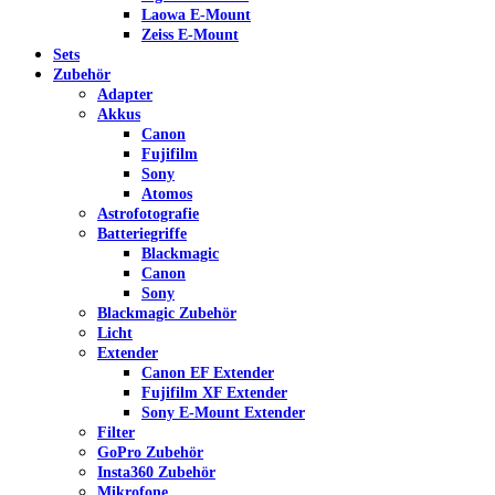
Laowa E-Mount
Zeiss E-Mount
Sets
Zubehör
Adapter
Akkus
Canon
Fujifilm
Sony
Atomos
Astrofotografie
Batteriegriffe
Blackmagic
Canon
Sony
Blackmagic Zubehör
Licht
Extender
Canon EF Extender
Fujifilm XF Extender
Sony E-Mount Extender
Filter
GoPro Zubehör
Insta360 Zubehör
Mikrofone