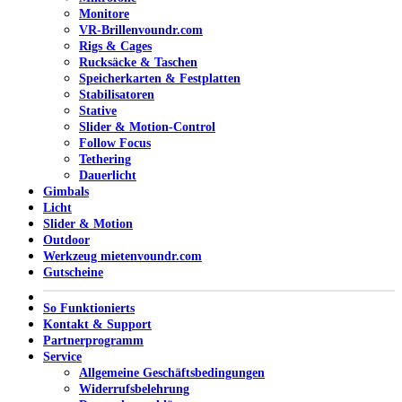
Monitore
VR-Brillen
voundr.com
Rigs & Cages
Rucksäcke & Taschen
Speicherkarten & Festplatten
Stabilisatoren
Stative
Slider & Motion-Control
Follow Focus
Tethering
Dauerlicht
Gimbals
Licht
Slider & Motion
Outdoor
Werkzeug mieten
voundr.com
Gutscheine
So Funktionierts
Kontakt & Support
Partnerprogramm
Service
Allgemeine Geschäftsbedingungen
Widerrufsbelehrung