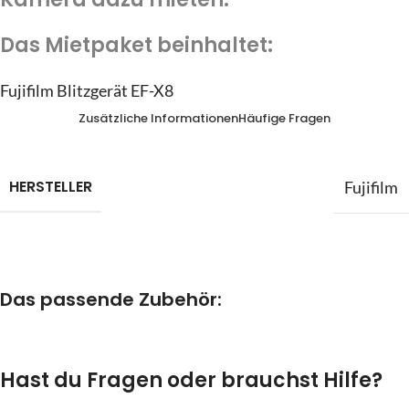
31
1
2
3
4
5
6
Das Mietpaket beinhaltet:
Heute
Löschen
Schließen
Fujifilm Blitzgerät EF-X8
Zusätzliche Informationen
Häufige Fragen
HERSTELLER
Fujifilm
Das passende Zubehör:
Hast du Fragen oder brauchst Hilfe?