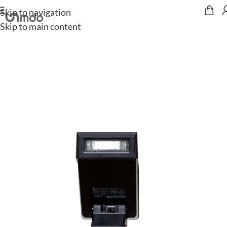
Skip to navigation
Start
/
Zubehör
/
Licht
/
Aufsteckblitze
Skip to main content