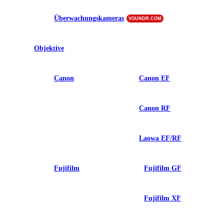
Überwachungskameras
VOUNDR.COM
Objektive
Canon
Canon EF
Canon RF
Laowa EF/RF
Fujifilm
Fujifilm GF
Fujifilm XF