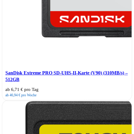
SanDisk Extreme PRO SD-UHS-II-Karte (V90) (310MB/s) –
512GB
ab 6,71 € pro Tag
ab 46,94 € pro Woche
Kautionsfrei