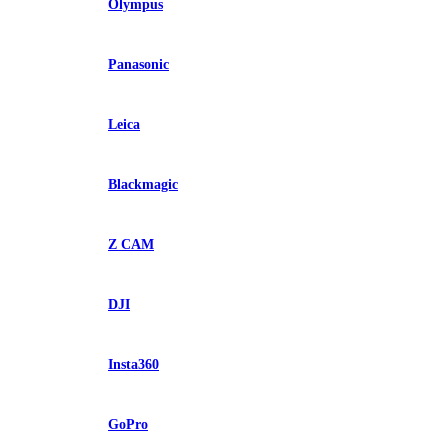
Olympus
Panasonic
Leica
Blackmagic
Z CAM
DJI
Insta360
GoPro