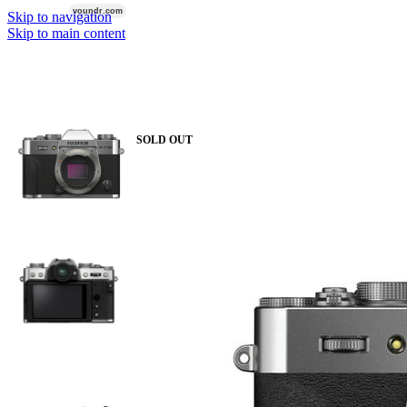
voundr.com
VOUNDR.COM
Skip to navigation
Objektiv-Zubehör
Skip to main content
Adapter
Start
/
Kameras
/
Fujifilm
/
Fujifilm X-T30 II Silber
Extender
Filter
SOLD OUT
Rucksäcke & Taschen
Stabilisierung & Support
Gimbals
Slider & Motion-Control
Stative & Köpfe
Astrofotografie
Licht
Aufsteckblitze
Studioblitze