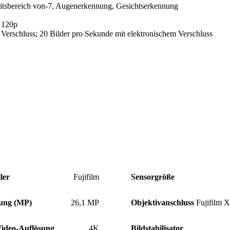
itsbereich von-7, Augenerkennung, Gesichtserkennung
u 120p
Verschluss; 20 Bilder pro Sekunde mit elektronischem Verschluss
ler
Fujifilm
Sensorgröße
ung (MP)
26,1 MP
Objektivanschluss
Fujifilm 
ideo-Auflösung
4K
Bildstabilisator