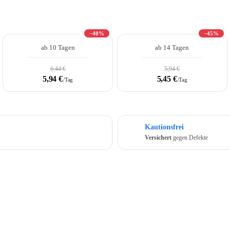
−40%
−45%
ab 10 Tagen
ab 14 Tagen
6,44 €
5,94 €
5,94 €
5,45 €
/Tag
/Tag
oundr.com.
Kautionsfrei
Versichert
gegen Defekte