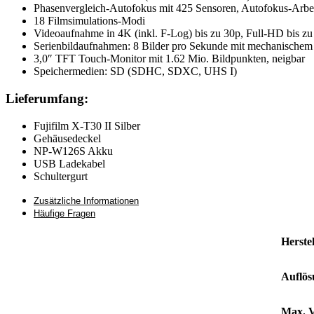
Phasenvergleich-Autofokus mit 425 Sensoren, Autofokus-Arbe
18 Filmsimulations-Modi
Videoaufnahme in 4K (inkl. F-Log) bis zu 30p, Full-HD bis z
Serienbildaufnahmen: 8 Bilder pro Sekunde mit mechanischem 
3,0″ TFT Touch-Monitor mit 1.62 Mio. Bildpunkten, neigbar
Speichermedien: SD (SDHC, SDXC, UHS I)
Lieferumfang:
Fujifilm X-T30 II Silber
Gehäusedeckel
NP-W126S Akku
USB Ladekabel
Schultergurt
Zusätzliche Informationen
Häufige Fragen
Herstel
Auflös
Max. V