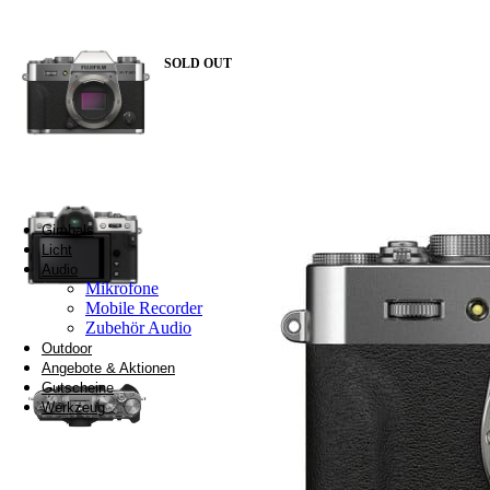
Überwachungstechnik
SOLD OUT
Rucksäcke & Kraxen
Gimbals
Licht
Audio
Mikrofone
Mobile Recorder
Zubehör Audio
Outdoor
Angebote & Aktionen
Gutscheine
Werkzeug