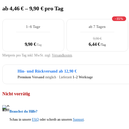
Insta360 Zubehör
ab 4,46 € – 9,90 € pro Tag
Computer-Zubehör
−35%
Grafiktablets
1–6 Tage
ab 7 Tagen
Speicherkarten & Festplatten
9,90 €
Lesegeräte
9,90 €
6,44 €
/Tag
/Tag
Mietpreis pro Tag inkl. MwSt. zzgl.
Versandkosten
.
Noch mehr Zubehör mieten
auf v
Hin- und Rückversand ab 12,90 €
Premium Versand
möglich · Lieferzeit
1–2 Werktage
VR-Brillen
Nicht vorrätig
Brauchst du Hilfe?
Werkzeuge
Schau in unsere
FAQ
oder schreib an unseren
Support
.