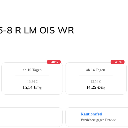
.6-8 R LM OIS WR
−40%
−45%
ab 10 Tagen
ab 14 Tagen
16,84 €
15,54 €
15,54 €
14,25 €
/Tag
/Tag
Kautionsfrei
Versichert
gegen Defekte