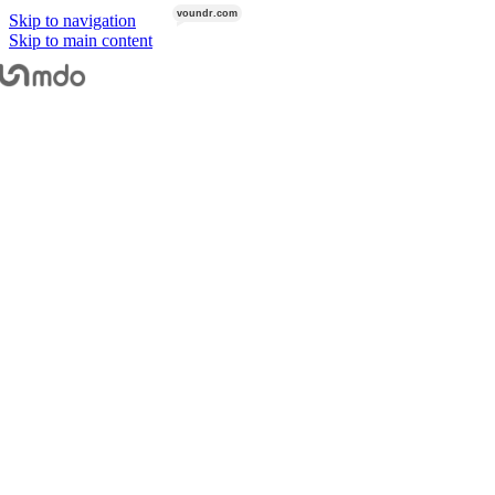
voundr.com
VOUNDR.COM
Skip to navigation
Objektiv-Zubehör
Skip to main content
Adapter
Start
/
Objektive
/
Fujifilm
/
Fujifilm XF
/
FUJIFILM XF 150-600 mm
Extender
Filter
Rucksäcke & Taschen
Stabilisierung & Support
Gimbals
Slider & Motion-Control
Stative & Köpfe
Astrofotografie
Licht
Aufsteckblitze
Studioblitze