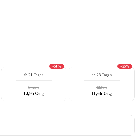
−50%
−55%
ab 21 Tagen
ab 28 Tagen
14,25 €
12,95 €
12,95 €
11,66 €
/Tag
/Tag