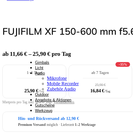
Überwachungstechnik
FUJIFILM XF 150-600 mm f5
Rucksäcke & Kraxen
ab 11,66 € – 25,90 € pro Tag
Gimbals
−35%
Licht
1–6 Tage
ab 7 Tagen
Audio
Mikrofone
Mobile Recorder
25,90 €
Zubehör Audio
25,90 €
16,84 €
/Tag
/Tag
Outdoor
Angebote & Aktionen
Mietpreis pro Tag inkl. MwSt. zzgl.
Versandkosten
.
Gutscheine
Werkzeug
Hin- und Rückversand ab 12,90 €
Premium Versand
möglich · Lieferzeit
1–2 Werktage