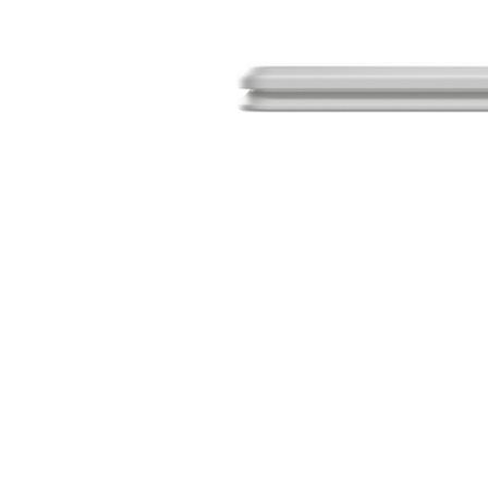
n
auf voundr.com.