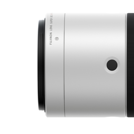
Lichtformer
Dauerlicht
Reflektoren
Video
Monitore/ Recorder
Gimbals
Slider & Motion-Control
Follow Focus
Stative & Köpfe
Rigs & Cages
Videoleuchten
Blackmagic Zubehör
GoPro Zubehör