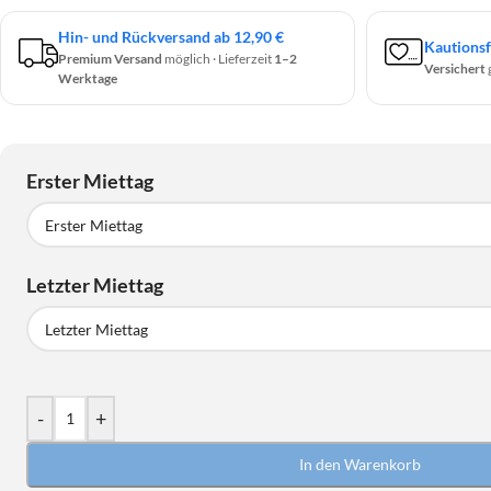
Hin- und Rückversand ab 12,90 €
Kautionsf
Premium Versand
möglich · Lieferzeit
1–2
Versichert
Werktage
Erster Miettag
Erster Miettag
Letzter Miettag
August
2026
MO
DI
MI
DO
FR
SA
Letzter Miettag
27
28
29
30
31
1
August
2026
-
+
3
4
5
6
7
8
MO
DI
MI
DO
FR
SA
10
11
12
13
14
15
In den Warenkorb
27
28
29
30
31
1