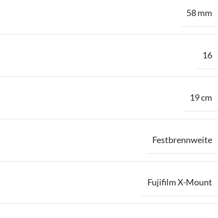
58 mm
16
19 cm
Festbrennweite
Fujifilm X-Mount