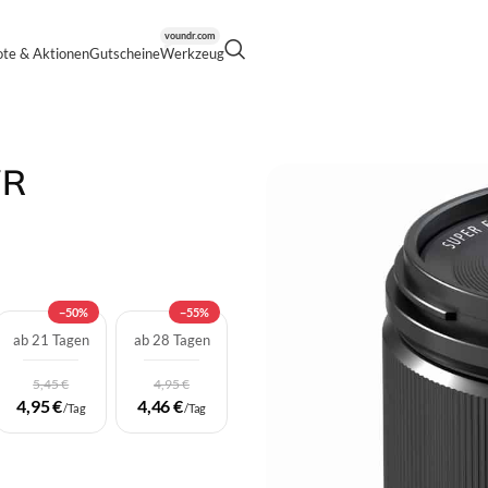
voundr.com
te & Aktionen
Gutscheine
Werkzeug
 1,4 LM WR
WR
−50%
−55%
ab 21 Tagen
ab 28 Tagen
5,45 €
4,95 €
4,95 €
4,46 €
/Tag
/Tag