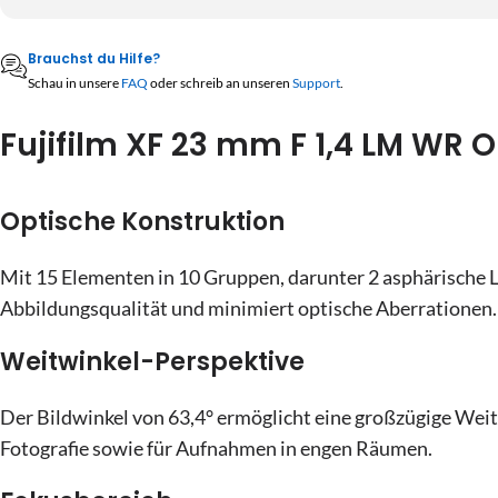
17
18
19
20
21
22
3
4
5
6
7
8
24
25
26
27
28
29
Brauchst du Hilfe?
10
11
12
13
14
15
Schau in unsere
FAQ
oder schreib an unseren
Support
.
31
1
2
3
4
5
17
18
19
20
21
22
Fujifilm XF 23 mm F 1,4 LM WR O
24
25
26
27
28
29
Heute
Löschen
Schließe
31
1
2
3
4
5
Optische Konstruktion
Heute
Löschen
Schließe
Mit 15 Elementen in 10 Gruppen, darunter 2 asphärische Li
Abbildungsqualität und minimiert optische Aberrationen.
Weitwinkel-Perspektive
Der Bildwinkel von 63,4° ermöglicht eine großzügige Weit
Fotografie sowie für Aufnahmen in engen Räumen.