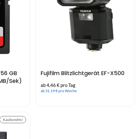
256 GB
Fujifilm Blitzlichtgerät EF-X500
 MB/Sek)
ab 4,46 € pro Tag
ab 31,19 € pro Woche
Kautionsfrei