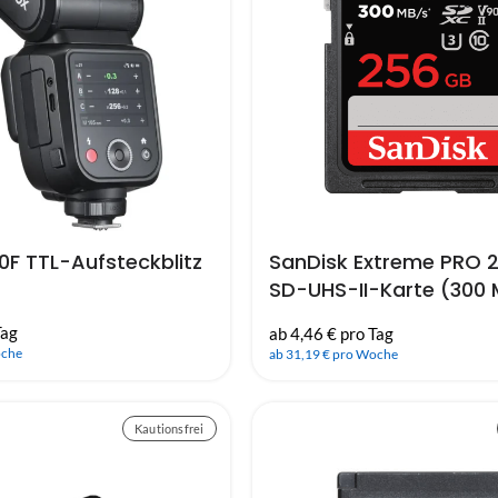
0F TTL-Aufsteckblitz
SanDisk Extreme PRO 
SD-UHS-II-Karte (300
(V90)
Tag
ab 4,46 € pro Tag
oche
ab 31,19 € pro Woche
Kautionsfrei