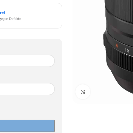
rei
gegen Defekte
Click to enlarge
SO
2
9
SO
16
2