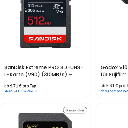
SanDisk Extreme PRO SD-UHS-
Godox V10
II-Karte (V90) (310MB/s) –
für Fujifilm
512GB
ab 5,81 € pro 
ab 6,71 € pro Tag
ab 40,64 € pro W
ab 46,94 € pro Woche
Kautionsfrei