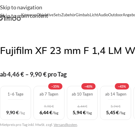
Skip to navigation
Skip to main content
Kameras
Objektive
Sets
Zubehör
Gimbals
Licht
Audio
Outdoor
Angebo
Start
/
Objektive
/
Fujifilm
/
Fujifilm XF
/
Fujifilm XF 23 mm F
Fujifilm XF 23 mm F 1,4 LM 
ab 4,46 € – 9,90 € pro Tag
−35%
−40%
−45%
1–6 Tage
ab 7 Tagen
ab 10 Tagen
ab 14 Tagen
9,90 €
6,44 €
5,94 €
9,90 €
6,44 €
5,94 €
5,45 €
/Tag
/Tag
/Tag
/Tag
Mietpreis pro Tag inkl. MwSt. zzgl.
Versandkosten
.