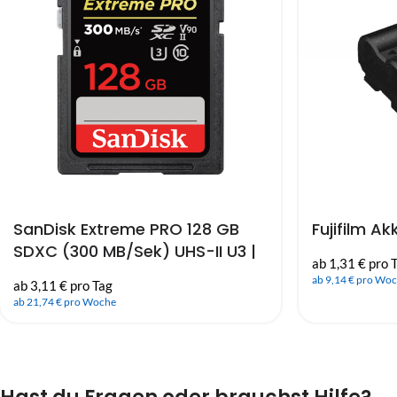
SanDisk Extreme PRO 128 GB
Fujifilm A
SDXC (300 MB/Sek) UHS-II U3 |
ab 1,31 € pro 
Class 10
ab 9,14 € pro Wo
ab 3,11 € pro Tag
ab 21,74 € pro Woche