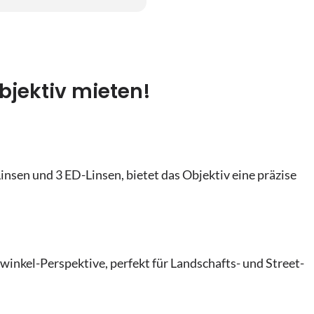
23
9
30
16
6
23
bjektiv mieten!
30
n
6
n
nsen und 3 ED-Linsen, bietet das Objektiv eine präzise
winkel-Perspektive, perfekt für Landschafts- und Street-