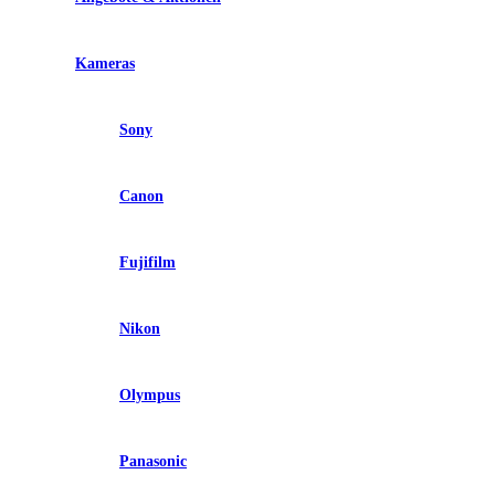
Kameras
Sony
Canon
Fujifilm
Nikon
Olympus
Panasonic