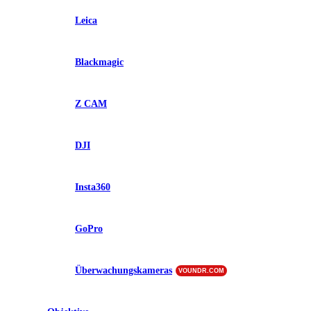
Leica
Blackmagic
Z CAM
DJI
Insta360
GoPro
Überwachungskameras
VOUNDR.COM