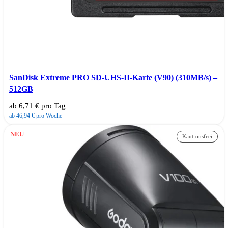
SanDisk Extreme PRO SD-UHS-II-Karte (V90) (310MB/s) –
512GB
ab 6,71 € pro Tag
ab 46,94 € pro Woche
NEU
Kautionsfrei