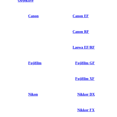
Objektive
Canon
Canon EF
Canon RF
Laowa EF/RF
Fujifilm
Fujifilm GF
Fujifilm XF
Nikon
Nikkor DX
Nikkor FX