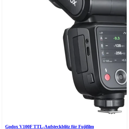
Godox V100F TTL-Aufsteckblitz für Fujifilm