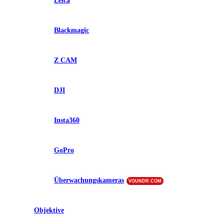
Leica
Blackmagic
Z CAM
DJI
Insta360
GoPro
Überwachungskameras
VOUNDR.COM
Objektive