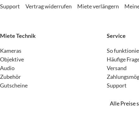
Support
Vertrag widerrufen
Miete verlängern
Meine
Miete Technik
Service
Kameras
So funktionie
Objektive
Häufige Frag
Audio
Versand
Zubehör
Zahlungsmögl
Gutscheine
Support
Alle Preise 