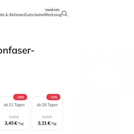
voundr.com
te & Aktionen
Gutscheine
Werkzeug
er-Stativ-Set mit Kugelkopf
nfaser-
−50%
−55%
ab 21 Tagen
ab 28 Tagen
3,80 €
3,45 €
3,45 €
3,11 €
/Tag
/Tag