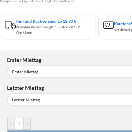
Mietpreis pro Tag inkl. MwSt. zzgl.
Versandkosten
.
Hin- und Rückversand ab 12,90 €
Kautionsf
Premium Versand
möglich · Lieferzeit
1–2
Versichert
Werktage
Erster Miettag
Erster Miettag
Letzter Miettag
August
2026
MO
DI
MI
DO
FR
SA
Letzter Miettag
27
28
29
30
31
1
August
2026
-
+
3
4
5
6
7
8
MO
DI
MI
DO
FR
SA