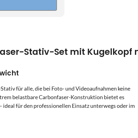
16
2
23
9
30
16
6
23
ser-Stativ-Set mit Kugelkopf 
30
n
6
wicht
n
ativ für alle, die bei Foto- und Videoaufnahmen keine
trem belastbare Carbonfaser-Konstruktion bietet es
– ideal für den professionellen Einsatz unterwegs oder im