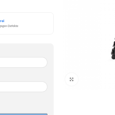
rei
gegen Defekte
Click to enlarge
SO
2
9
SO