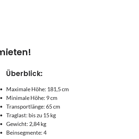
mieten!
Überblick:
Maximale Höhe:
181,5 cm
Minimale Höhe:
9 cm
Transportlänge:
65 cm
Traglast:
bis zu 15 kg
Gewicht:
2,84 kg
Beinsegmente:
4