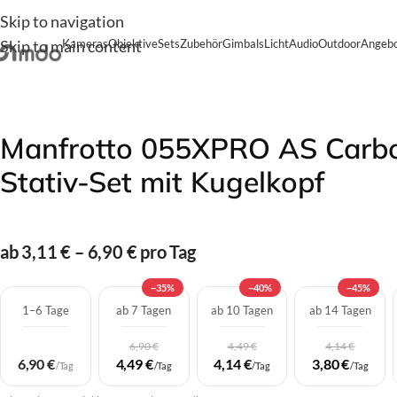
Skip to navigation
Skip to main content
Kameras
Objektive
Sets
Zubehör
Gimbals
Licht
Audio
Outdoor
Angebo
Start
/
Zubehör
/
Stative
/
Manfrotto 055XPRO AS Carbonfas
Manfrotto 055XPRO AS Carbo
Stativ-Set mit Kugelkopf
ab 3,11 € – 6,90 € pro Tag
−35%
−40%
−45%
1–6 Tage
ab 7 Tagen
ab 10 Tagen
ab 14 Tagen
6,90 €
4,49 €
4,14 €
6,90 €
4,49 €
4,14 €
3,80 €
/Tag
/Tag
/Tag
/Tag