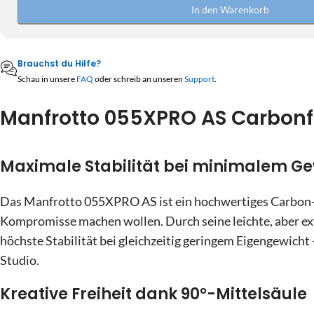
10
11
12
13
14
15
In den Warenkorb
27
28
29
30
31
1
17
18
19
20
21
22
3
4
5
6
7
8
24
25
26
27
28
29
Brauchst du Hilfe?
10
11
12
13
14
15
Schau in unsere
FAQ
oder schreib an unseren
Support
.
31
1
2
3
4
5
17
18
19
20
21
22
Manfrotto 055XPRO AS Carbonfa
24
25
26
27
28
29
Heute
Löschen
Schließe
31
1
2
3
4
5
Maximale Stabilität bei minimalem Ge
Heute
Löschen
Schließe
Das Manfrotto 055XPRO AS ist ein hochwertiges Carbon-St
Kompromisse machen wollen. Durch seine leichte, aber ex
höchste Stabilität bei gleichzeitig geringem Eigengewicht 
Studio.
Kreative Freiheit dank 90°-Mittelsäule