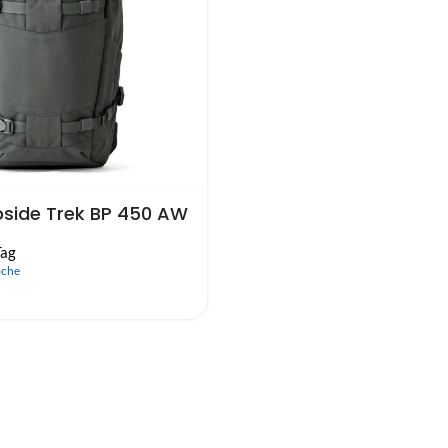
pside Trek BP 450 AW
Tag
oche