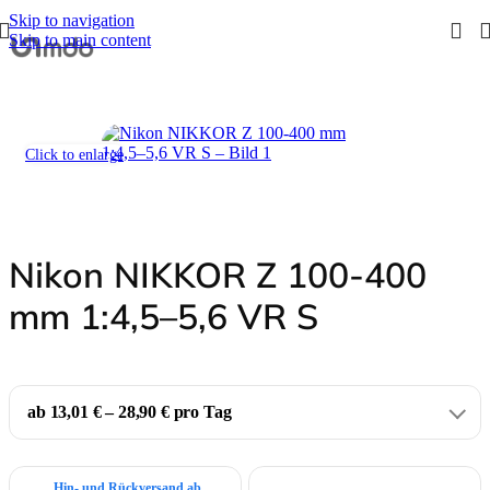
Skip to navigation
Skip to main content
Start
/
Objektive
/
Nikon
/
Nikkor Z
Click to enlarge
Nikon NIKKOR Z 100-400
mm 1:4,5–5,6 VR S
ab 13,01 € – 28,90 € pro Tag
Hin- und Rückversand ab