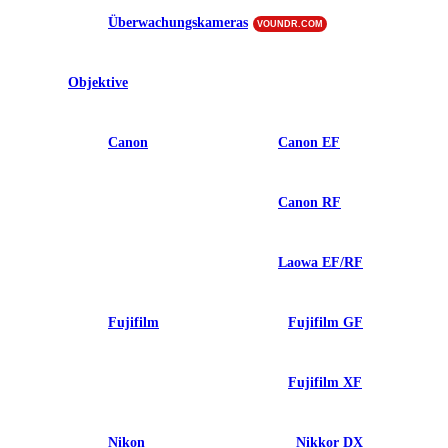
Überwachungskameras
VOUNDR.COM
Objektive
Canon
Canon EF
Canon RF
Laowa EF/RF
Fujifilm
Fujifilm GF
Fujifilm XF
Nikon
Nikkor DX