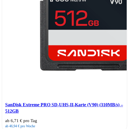
SanDisk Extreme PRO SD-UHS-II-Karte (V90) (310MB/s) –
512GB
ab 6,71 € pro Tag
ab 46,94 € pro Woche