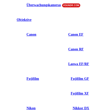
Überwachungskameras
VOUNDR.COM
Objektive
Canon
Canon EF
Canon RF
Laowa EF/RF
Fujifilm
Fujifilm GF
Fujifilm XF
Nikon
Nikkor DX