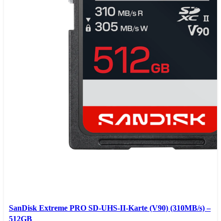
SanDisk Extreme PRO SD-UHS-II-Karte (V90) (310MB/s) –
512GB