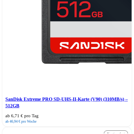
SanDisk Extreme PRO SD-UHS-II-Karte (V90) (310MB/s) –
512GB
ab 6,71 € pro Tag
ab 46,94 € pro Woche
Kautionsfrei