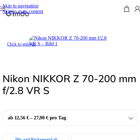
Skip to navigation
Skip to main content
Start
/
Objektive
/
Nikon
/
Nikkor Z
Click to enlarge
Nikon NIKKOR Z 70-200 mm
f/2.8 VR S
ab 12,56 € – 27,90 € pro Tag
Hin- und Rückversand ab