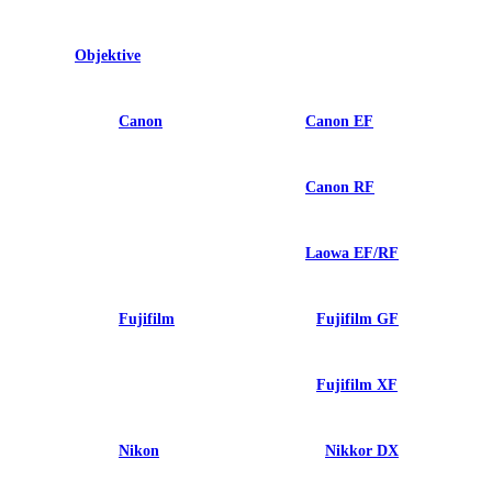
Objektive
Canon
Canon EF
Canon RF
Laowa EF/RF
Fujifilm
Fujifilm GF
Fujifilm XF
Nikon
Nikkor DX