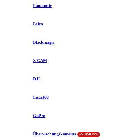
Panasonic
Leica
Blackmagic
Z CAM
DJI
Insta360
GoPro
Überwachungskameras
VOUNDR.COM