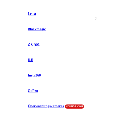
Leica
Blackmagic
Z CAM
DJI
Insta360
GoPro
Überwachungskameras
VOUNDR.COM