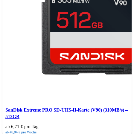
SanDisk Extreme PRO SD-UHS-II-Karte (V90) (310MB/s) –
512GB
ab 6,71 € pro Tag
ab 46,94 € pro Woche