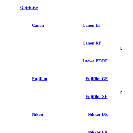
Objektive
Canon
Canon EF
Canon RF
Laowa EF/RF
Fujifilm
Fujifilm GF
Fujifilm XF
Nikon
Nikkor DX
Nikkor FX