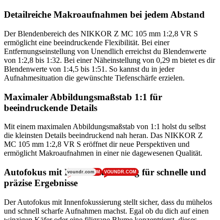
Detailreiche Makroaufnahmen bei jedem Abstand
Der Blendenbereich des NIKKOR Z MC 105 mm 1:2,8 VR S
ermöglicht eine beeindruckende Flexibilität. Bei einer
Entfernungseinstellung von Unendlich erreichst du Blendenwerte
von 1:2,8 bis 1:32. Bei einer Näheinstellung von 0,29 m bietet es dir
Blendenwerte von 1:4,5 bis 1:51. So kannst du in jeder
Aufnahmesituation die gewünschte Tiefenschärfe erzielen.
Maximaler Abbildungsmaßstab 1:1 für
beeindruckende Details
Mit einem maximalen Abbildungsmaßstab von 1:1 holst du selbst
die kleinsten Details beeindruckend nah heran. Das NIKKOR Z
MC 105 mm 1:2,8 VR S eröffnet dir neue Perspektiven und
ermöglicht Makroaufnahmen in einer nie dagewesenen Qualität.
Autofokus mit Innenfokussierung für schnelle und
voundr.com
VOUNDR.COM
VOUNDR.COM
präzise Ergebnisse
Der Autofokus mit Innenfokussierung stellt sicher, dass du mühelos
und schnell scharfe Aufnahmen machst. Egal ob du dich auf einen
winzigen Käfer oder eine filigrane Blume konzentrierst, dieses