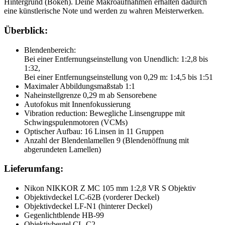
Hintergrund (Bokeh). Deine Makroaufnahmen erhalten dadurch
eine künstlerische Note und werden zu wahren Meisterwerken.
Überblick:
Blendenbereich:
Bei einer Entfernungseinstellung von Unendlich: 1:2,8 bis
1:32,
Bei einer Entfernungseinstellung von 0,29 m: 1:4,5 bis 1:51
Maximaler Abbildungsmaßstab 1:1
Naheinstellgrenze 0,29 m ab Sensorebene
Autofokus mit Innenfokussierung
Vibration reduction: Bewegliche Linsengruppe mit
Schwingspulenmotoren (VCMs)
Optischer Aufbau: 16 Linsen in 11 Gruppen
Anzahl der Blendenlamellen 9 (Blendenöffnung mit
abgerundeten Lamellen)
Lieferumfang:
Nikon NIKKOR Z MC 105 mm 1:2,8 VR S Objektiv
Objektivdeckel LC-62B (vorderer Deckel)
Objektivdeckel LF-N1 (hinterer Deckel)
Gegenlichtblende HB-99
Objektivbeutel CL-C2