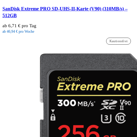
SanDisk Extreme PRO SD-UHS-II-Karte (V90) (310MB/s) –
512GB
ab 6,71 € pro Tag
ab 46,94 € pro Woche
Kautionsfrei