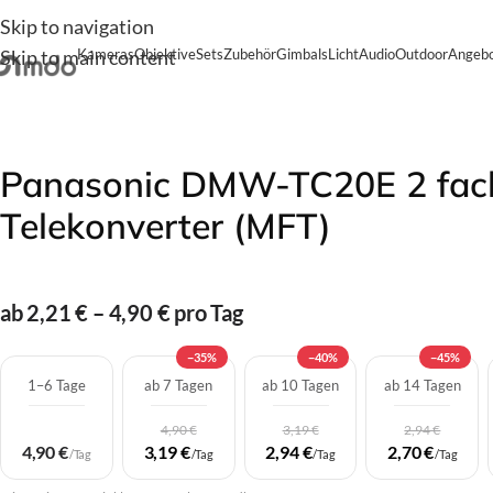
Skip to navigation
Skip to main content
Kameras
Objektive
Sets
Zubehör
Gimbals
Licht
Audio
Outdoor
Angebo
Start
/
Zubehör
/
Extender
/
Panasonic Extender
/
Panasonic
Panasonic DMW-TC20E 2 fac
Telekonverter (MFT)
ab 2,21 € – 4,90 € pro Tag
−35%
−40%
−45%
1–6 Tage
ab 7 Tagen
ab 10 Tagen
ab 14 Tagen
4,90 €
3,19 €
2,94 €
4,90 €
3,19 €
2,94 €
2,70 €
/Tag
/Tag
/Tag
/Tag