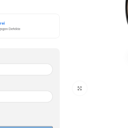
rei
gegen Defekte
Click to enlarge
SO
2
9
SO