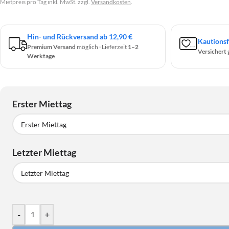
Mietpreis pro Tag inkl. MwSt. zzgl.
Versandkosten
.
Hin- und Rückversand ab 12,90 €
Kautionsf
Premium Versand
möglich · Lieferzeit
1–2
Versichert
Werktage
Erster Miettag
Erster Miettag
Letzter Miettag
August
2026
MO
DI
MI
DO
FR
SA
Letzter Miettag
27
28
29
30
31
1
August
2026
-
+
3
4
5
6
7
8
MO
DI
MI
DO
FR
SA