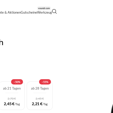
voundr.com
te & Aktionen
Gutscheine
Werkzeug
 DMW-TC20E 2 fach Telekonverter (MFT)
h
−50%
−55%
ab 21 Tagen
ab 28 Tagen
2,70 €
2,45 €
2,45 €
2,21 €
/Tag
/Tag