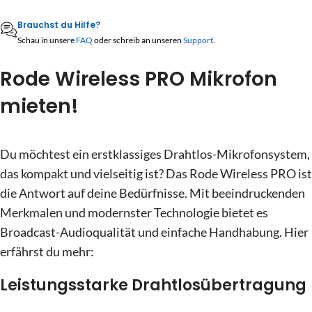
MO
DI
MI
DO
FR
SA
SO
10
11
12
13
14
15
16
Brauchst du Hilfe?
27
28
29
30
31
1
2
Schau in unsere
FAQ
oder schreib an unseren
Support
.
17
18
19
20
21
22
23
3
4
5
6
7
8
9
Rode Wireless PRO Mikrofon
24
25
26
27
28
29
30
10
11
12
13
14
15
16
mieten!
31
1
2
3
4
5
6
17
18
19
20
21
22
23
24
25
26
27
28
29
30
Heute
Löschen
Schließen
Du möchtest ein erstklassiges Drahtlos-Mikrofonsystem,
31
1
2
3
4
5
6
das kompakt und vielseitig ist? Das Rode Wireless PRO ist
die Antwort auf deine Bedürfnisse. Mit beeindruckenden
Heute
Löschen
Schließen
Merkmalen und modernster Technologie bietet es
Broadcast-Audioqualität und einfache Handhabung. Hier
erfährst du mehr:
Leistungsstarke Drahtlosübertragung