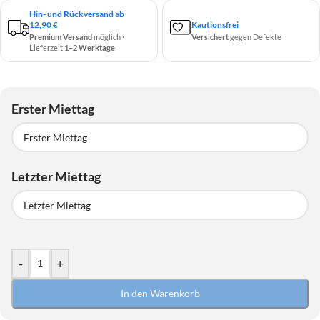
Hin- und Rückversand ab
12,90 €
Kautionsfrei
Premium Versand
möglich ·
Versichert
gegen Defekte
Lieferzeit
1–2 Werktage
Erster Miettag
Erster Miettag
Letzter Miettag
August
2026
Alternativ verfügbar
DJI Mic 3
Letzter Miettag
August
2026
MO
DI
MI
DO
FR
SA
SO
-
+
Alternativ verfügbar
27
28
29
30
31
1
2
DJI Mic 3
In den Warenkorb
3
4
5
6
7
8
9