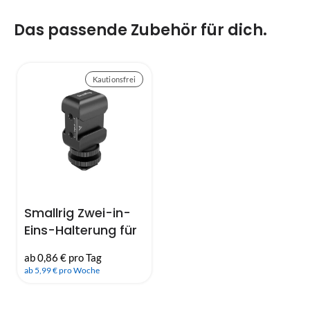
Das passende Zubehör für dich.
Kautionsfrei
Smallrig Zwei-in-
Eins-Halterung für
drahtloses
ab 0,86 € pro Tag
Mikrofon 2996
ab 5,99 € pro Woche