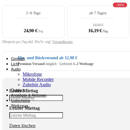
−35%
1–6 Tage
ab 7 Tagen
Überwachungstechnik
24,90 €
24,90 €
16,19 €
/Tag
/Tag
Mietpreis pro Tag inkl. MwSt. zzgl.
Versandkosten
.
Rucksäcke & Kraxen
Hin- und Rückversand ab 12,90 €
Gimbals
Licht
Premium Versand
möglich · Lieferzeit
1–2 Werktage
Audio
Mikrofone
Mobile Recorder
Zubehör Audio
Outdoor
Erster Miettag
Angebote & Aktionen
Gutscheine
Werkzeug
Letzter Miettag
Daten löschen