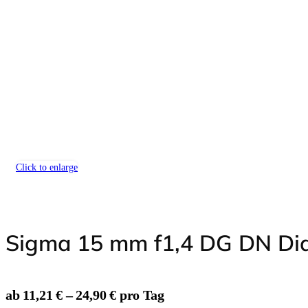
Insta360 Zubehör
Computer-Zubehör
Grafiktablets
Speicherkarten & Festplatten
Lesegeräte
Noch mehr Zubehör mieten
auf v
Click to enlarge
Sigma 15 mm f1,4 DG DN Dia
VR-Brillen
ab 11,21 € – 24,90 € pro Tag
Werkzeuge