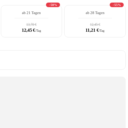
−50%
−55%
ab 21 Tagen
ab 28 Tagen
13,70 €
12,45 €
12,45 €
11,21 €
/Tag
/Tag