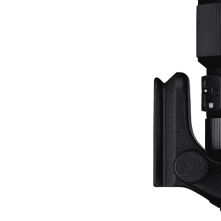
Lichtformer
Dauerlicht
Reflektoren
Video
Monitore/ Recorder
Gimbals
Slider & Motion-Control
Follow Focus
Stative & Köpfe
Rigs & Cages
Videoleuchten
Blackmagic Zubehör
GoPro Zubehör