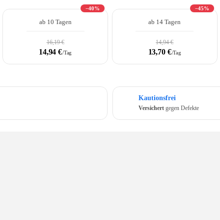
−40%
−45%
ab 10 Tagen
ab 14 Tagen
16,19 €
14,94 €
14,94 €
13,70 €
/Tag
/Tag
Kautionsfrei
Versichert
gegen Defekte