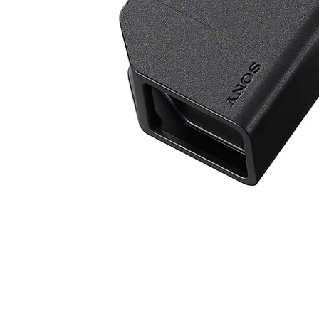
GoPro Zubehör
Insta360 Zubehör
Computer-Zubehör
Grafiktablets
Speicherkarten & Festplatten
Lesegeräte
Noch mehr Zubehör mieten
auf v
VR-Brillen