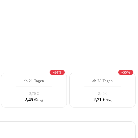
−50%
−55%
ab 21 Tagen
ab 28 Tagen
2,70 €
2,45 €
2,45 €
2,21 €
/Tag
/Tag