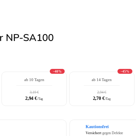
ür NP-SA100
−40%
−45%
ab 10 Tagen
ab 14 Tagen
3,19 €
2,94 €
2,94 €
2,70 €
/Tag
/Tag
Kautionsfrei
Versichert
gegen Defekte