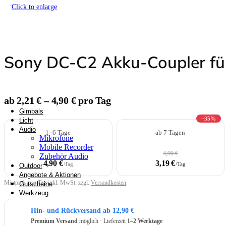
Werkzeuge
Click to enlarge
Überwachungstechnik
Sony DC-C2 Akku-Coupler f
Rucksäcke & Kraxen
ab 2,21 € – 4,90 € pro Tag
Gimbals
−35%
Licht
Audio
1–6 Tage
ab 7 Tagen
Mikrofone
Mobile Recorder
4,90 €
Zubehör Audio
4,90 €
3,19 €
/Tag
/Tag
Outdoor
Angebote & Aktionen
Mietpreis pro Tag inkl. MwSt. zzgl.
Versandkosten
.
Gutscheine
Werkzeug
Hin- und Rückversand ab 12,90 €
Premium Versand
möglich · Lieferzeit
1–2 Werktage