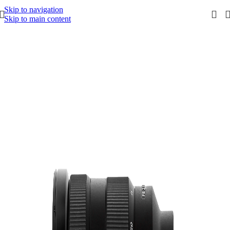
Skip to navigation
Skip to main content
Start
/
Objektive
/
Sony
/
Sony E-Mount