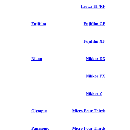
Laowa EF/RF
Fujifilm
Fujifilm GF
Fujifilm XF
Nikon
Nikkor DX
Nikkor FX
Nikkor Z
Olympus
Micro Four Thirds
Panasonic
Micro Four Thirds