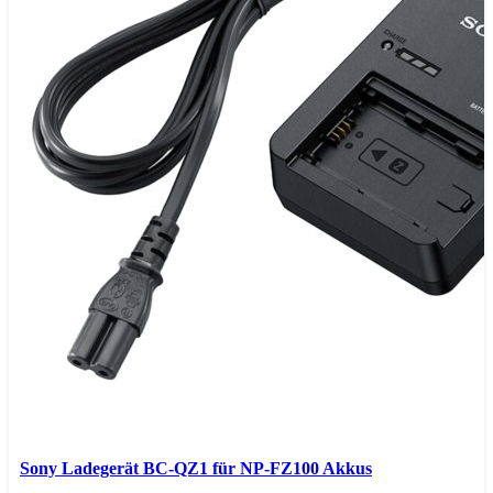
Sony Ladegerät BC-QZ1 für NP-FZ100 Akkus