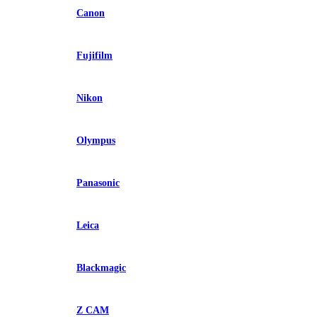
Canon
Fujifilm
Nikon
Olympus
Panasonic
Leica
Blackmagic
Z CAM