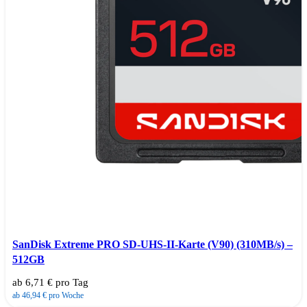
SanDisk Extreme PRO SD-UHS-II-Karte (V90) (310MB/s) –
512GB
ab 6,71 € pro Tag
ab 46,94 € pro Woche