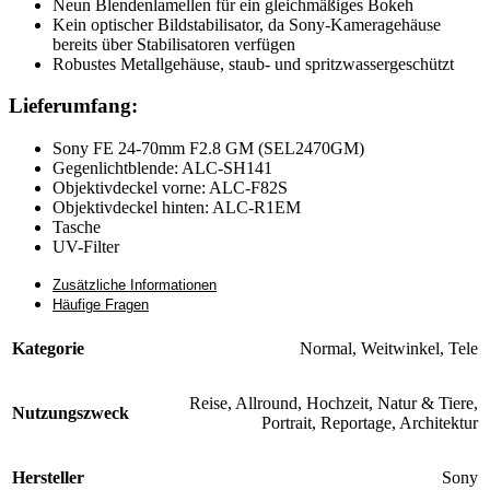
Neun Blendenlamellen für ein gleichmäßiges Bokeh
Kein optischer Bildstabilisator, da Sony-Kameragehäuse
bereits über Stabilisatoren verfügen
Robustes Metallgehäuse, staub- und spritzwassergeschützt
Lieferumfang:
Sony FE 24-70mm F2.8 GM (SEL2470GM)
Gegenlichtblende: ALC-SH141
Objektivdeckel vorne: ALC-F82S
Objektivdeckel hinten: ALC-R1EM
Tasche
UV-Filter
Zusätzliche Informationen
Häufige Fragen
Kategorie
Normal
,
Weitwinkel
,
Tele
Reise
,
Allround
,
Hochzeit
,
Natur & Tiere
,
Nutzungszweck
Portrait
,
Reportage
,
Architektur
Hersteller
Sony