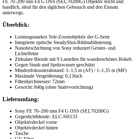
FE 70–200 mm F4 G OSS (SEL70200G) Objektiv leicht und
handlich, ideal für den täglichen Gebrauch und den Einsatz
unterwegs.
Überblick:
Leistungsstarkes Tele-Zoomobjektiv der G-Serie
Integrierte optische SteadyShot-Bildstabilisierung
Nanobeschichtung von Sony reduziert Geister- und
Lichteffekte
Zirkulare Blende mit 9 Lamellen für wunderschönes Bokeh
Gegen Staub und Spritzwasser geschützt
Mindestfokussierabstand: 1–1,5 m (AF) / 1–1,35 m (MF)
Maximale Vergrößerung: 0,13fach
Filterdurchmesser: 72mm
Gewicht: 840g (ohne Stativvorrichtung)
Lieferumfang:
Sony FE 70–200 mm F4 G OSS (SEL70200G)
Gegenlichtblende: ALC-SH133
Objektivdeckel vorne
Objektivdeckel hinten
Tasche
UV-Filter