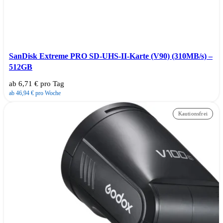
SanDisk Extreme PRO SD-UHS-II-Karte (V90) (310MB/s) –
512GB
ab 6,71 € pro Tag
ab 46,94 € pro Woche
Kautionsfrei