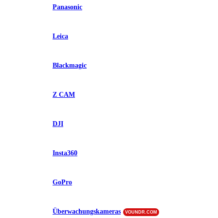
Panasonic
Leica
Blackmagic
Z CAM
DJI
Insta360
GoPro
Überwachungskameras
VOUNDR.COM