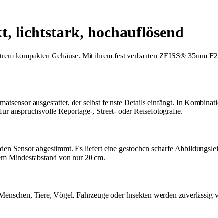
 lichtstark, hochauflösend
xtrem kompakten Gehäuse. Mit ihrem fest verbauten ZEISS® 35mm F2-O
sensor ausgestattet, der selbst feinste Details einfängt. In Kombi
r anspruchsvolle Reportage-, Street- oder Reisefotografie.
den Sensor abgestimmt. Es liefert eine gestochen scharfe Abbildungsl
em Mindestabstand von nur 20 cm.
nschen, Tiere, Vögel, Fahrzeuge oder Insekten werden zuverlässig ver