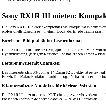
Sony RX1R III mieten: Kompakt,
Die Sony RX1R III vereint kompromisslose Bildqualität mit einem e
professionelle Ergebnisse – in einem Body, der in jede Tasche passt.
Exzellente Bildqualität im Taschenformat
Die RX1R III ist mit einem 61-Megapixel Exmor R™ CMOS Vollformat
Dynamikumfang, geringem Rauschen und natürlichen Farben – ideal fü
Festbrennweite mit Charakter
Das integrierte ZEISS® Sonnar T* 35mm F2 Objektiv ist perfekt auf 
Bokeh. Die Makro-Funktion erlaubt dir sogar Nahaufnahmen mit ein
KI-unterstützter Autofokus für höchste Präzision
Die RX1R III nutzt modernste KI-Technologie zur Motiverkennung. Me
Phasendetektionspunkte decken dabei ca. 78 % des Bildfelds ab.