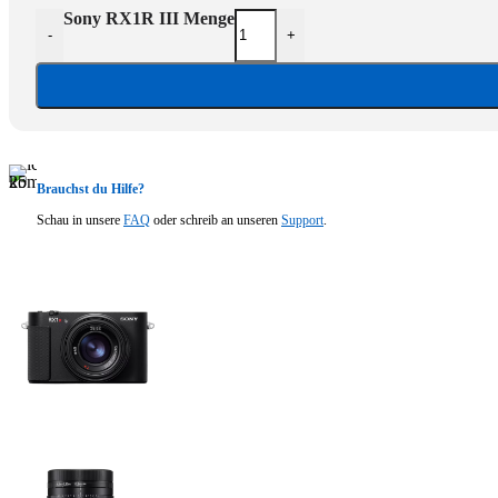
Sony RX1R III Menge
-
+
Brauchst du Hilfe?
Schau in unsere
FAQ
oder schreib an unseren
Support
.