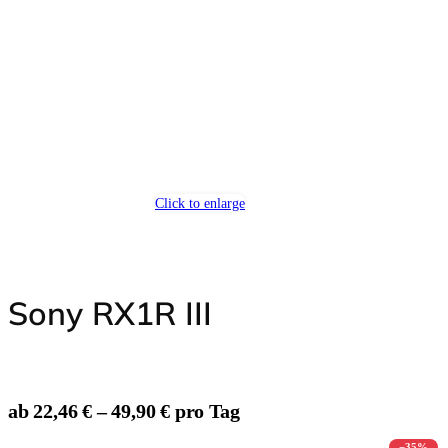
Insta360 Zubehör
Computer-Zubehör
Grafiktablets
Speicherkarten & Festplatten
Lesegeräte
Click to enlarge
Noch mehr Zubehör miete
Sony RX1R III
VR-Brillen
ab 22,46 € – 49,90 € pro Tag
Werkzeuge
−35%