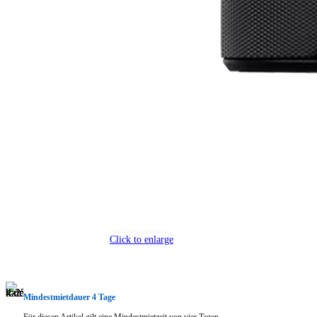
Click to enlarge
Mindestmietdauer 4 Tage
Für diesen Artikel gilt eine Mindestmietzeit von vier Tagen.