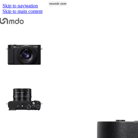
voundr.com
VOUNDR.COM
Skip to navigation
Objektiv-Zubehör
Skip to main content
Adapter
Start
/
Kameras
/
Sony
/
Sony RX1R III
Extender
Filter
Rucksäcke & Taschen
Stabilisierung & Support
Gimbals
Slider & Motion-Control
Stative & Köpfe
Astrofotografie
Licht
Aufsteckblitze
Studioblitze