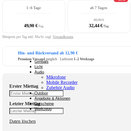
1–6 Tage
ab 7 Tagen
Überwachungstechnik
49,90 €
49,90 €
32,44 €
/Tag
/Tag
Mietpreis pro Tag inkl. MwSt. zzgl.
Versandkosten
.
Rucksäcke & Kraxen
Hin- und Rückversand ab 12,90 €
Premium Versand
möglich · Lieferzeit
1–2 Werktage
Gimbals
Licht
Audio
Mikrofone
Mobile Recorder
Erster Miettag
Zubehör Audio
Outdoor
Angebote & Aktionen
Letzter Miettag
Gutscheine
Werkzeug
Daten löschen