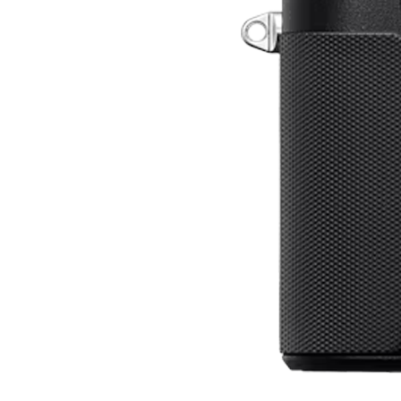
Lichtformer
Dauerlicht
Reflektoren
Video
Monitore/ Recorder
Gimbals
Slider & Motion-Control
Follow Focus
Stative & Köpfe
Rigs & Cages
Videoleuchten
Blackmagic Zubehör
GoPro Zubehör