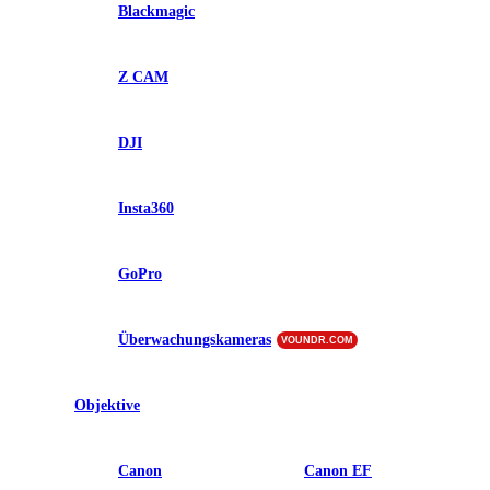
Blackmagic
Z CAM
DJI
Insta360
GoPro
Überwachungskameras
VOUNDR.COM
Objektive
Canon
Canon EF