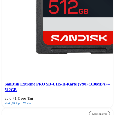
SanDisk Extreme PRO SD-UHS-II-Karte (V90) (310MB/s) –
512GB
ab 6,71 € pro Tag
ab 46,94 € pro Woche
Kautionsfrei