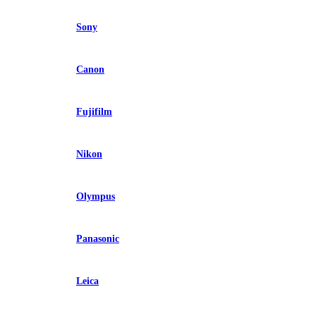
Sony
Canon
Fujifilm
Nikon
Olympus
Panasonic
Leica