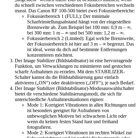
du schnell zwischen verschiedenen Fokusbereichen wechseln
musst. Das Canon RF 100-500 bietet zwei Fokussierbereiche:
Fokussierbereich 1 (FULL): Der minimale
Scharfeinstellungsabstand hängt von der eingestellten
Brennweite ab. Zum Beispiel bei 100 mm: 0,9 m – ∞,
bei 300 mm: 1 m – ∞ und bei 500 mm: 1,2 m – ∞.
Fokussierbereich 2 (Limited): Egal welche Brennweite,
der Fokussierbereich ist hier auf 3 m – ∞ begrenzt. Das
ist ideal, wenn du dich auf bestimmte Entfernungen
konzentrieren möchtest.
Der Image Stabilizer (Bildstabilisator) ist eine hervorragende
Funktion, um Verwacklungen zu minimieren und gestochen
scharfe Aufnahmen zu erzielen. Mit dem STABILIZER-
Schalter kannst du die Bildstabilisierung ganz einfach
aktivieren („ON“) oder deaktivieren („OFF“), je nach Bedarf.
Der Image Stabilizer (Bildstabilisator)-Modusauswahlschalter
bietet dir verschiedene Stabilisierungsmodi, die sich für
unterschiedliche Aufnahmesituationen eignen:
Mode 1: Korrigiert Vibrationen in allen Richtungen und
ist besonders geeignet für Aufnahmen von
unbeweglichen Motiven bei schwachem Licht oder
wenn du keinen festen Stand hast und freihand
fotografierst.
Mode 2: Korrigiert Vibrationen im rechten Winkel zur