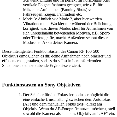
Schwenkrichtung und ist perfekt für horizontale oder
vertikale Folgeaufnahmen geeignet, wie z.B. für
Mitzieher-Aufnahmen (Panning-Shots) von
Fahrzeugen, Zügen, Fahrrädern etc.
Mode 3: Ähnlich wie Mode 2, aber hier werden
Vibrationen und Wackler nur während der Belichtung
korrigiert, was diesen Modus ideal für Aufnahmen von
sich unregelmäßig bewegenden Motiven, z.B. Sport-
oder Tierfotografie, macht. Außerdem schont dieser
Modus den Akku deiner Kamera.
Diese intelligenten Funktionstasten des Canon RF 100-500
Objektivs ermöglichen es dir, deine Aufnahmen noch präziser und
effizienter zu gestalten, sodass du selbst in herausfordernden
Situationen atemberaubende Ergebnisse erzielst.
Funktionstasten an Sony Objektiven
Der Schalter für den Fokussiermodus ermöglicht dir
eine einfache Umschaltung zwischen dem Autofokus
(AF) und dem manuellen Fokus (MF) direkt am
Objektiv. Wenn du AF-Fotografie nutzen möchtest, stell
sowohl die Kamera als auch das Objektiv auf „AF“ ein.