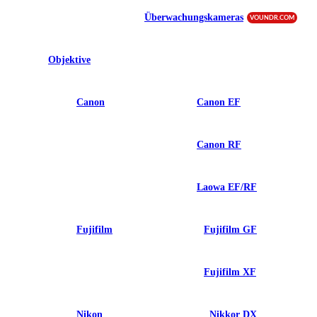
Überwachungskameras
VOUNDR.COM
Objektive
Canon
Canon EF
Canon RF
Laowa EF/RF
Fujifilm
Fujifilm GF
Fujifilm XF
Nikon
Nikkor DX