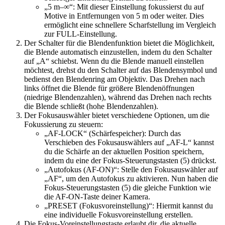
„5 m–∞“: Mit dieser Einstellung fokussierst du auf
Motive in Entfernungen von 5 m oder weiter. Dies
ermöglicht eine schnellere Scharfstellung im Vergleich
zur FULL-Einstellung.
Der Schalter für die Blendenfunktion bietet die Möglichkeit,
die Blende automatisch einzustellen, indem du den Schalter
auf „A“ schiebst. Wenn du die Blende manuell einstellen
möchtest, drehst du den Schalter auf das Blendensymbol und
bedienst den Blendenring am Objektiv. Das Drehen nach
links öffnet die Blende für größere Blendenöffnungen
(niedrige Blendenzahlen), während das Drehen nach rechts
die Blende schließt (hohe Blendenzahlen).
Der Fokusauswähler bietet verschiedene Optionen, um die
Fokussierung zu steuern:
„AF-LOCK“ (Schärfespeicher): Durch das
Verschieben des Fokusauswählers auf „AF-L“ kannst
du die Schärfe an der aktuellen Position speichern,
indem du eine der Fokus-Steuerungstasten (5) drückst.
„Autofokus (AF-ON)“: Stelle den Fokusauswähler auf
„AF“, um den Autofokus zu aktivieren. Nun haben die
Fokus-Steuerungstasten (5) die gleiche Funktion wie
die AF-ON-Taste deiner Kamera.
„PRESET (Fokusvoreinstellung)“: Hiermit kannst du
eine individuelle Fokusvoreinstellung erstellen.
Die Fokus-Voreinstellungstaste erlaubt dir, die aktuelle