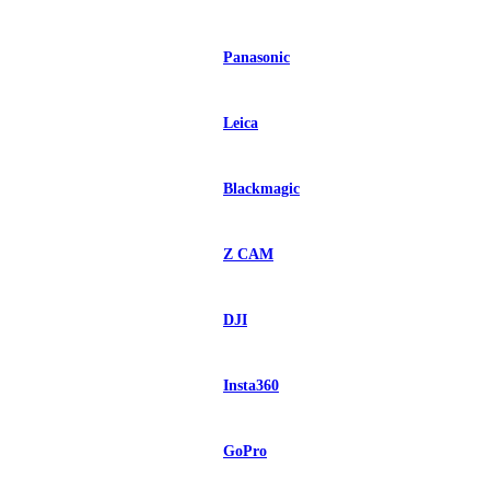
Panasonic
Leica
Blackmagic
Z CAM
DJI
Insta360
GoPro