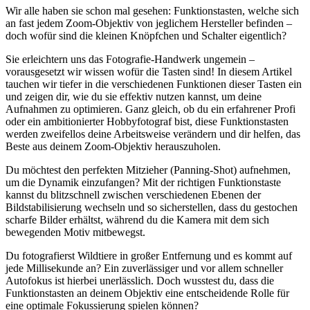
Wir alle haben sie schon mal gesehen: Funktionstasten, welche sich
an fast jedem Zoom-Objektiv von jeglichem Hersteller befinden –
doch wofür sind die kleinen Knöpfchen und Schalter eigentlich?
Sie erleichtern uns das Fotografie-Handwerk ungemein –
vorausgesetzt wir wissen wofür die Tasten sind! In diesem Artikel
tauchen wir tiefer in die verschiedenen Funktionen dieser Tasten ein
und zeigen dir, wie du sie effektiv nutzen kannst, um deine
Aufnahmen zu optimieren. Ganz gleich, ob du ein erfahrener Profi
oder ein ambitionierter Hobbyfotograf bist, diese Funktionstasten
werden zweifellos deine Arbeitsweise verändern und dir helfen, das
Beste aus deinem Zoom-Objektiv herauszuholen.
Du möchtest den perfekten Mitzieher (Panning-Shot) aufnehmen,
um die Dynamik einzufangen? Mit der richtigen Funktionstaste
kannst du blitzschnell zwischen verschiedenen Ebenen der
Bildstabilisierung wechseln und so sicherstellen, dass du gestochen
scharfe Bilder erhältst, während du die Kamera mit dem sich
bewegenden Motiv mitbewegst.
Du fotografierst Wildtiere in großer Entfernung und es kommt auf
jede Millisekunde an? Ein zuverlässiger und vor allem schneller
Autofokus ist hierbei unerlässlich. Doch wusstest du, dass die
Funktionstasten an deinem Objektiv eine entscheidende Rolle für
eine optimale Fokussierung spielen können?