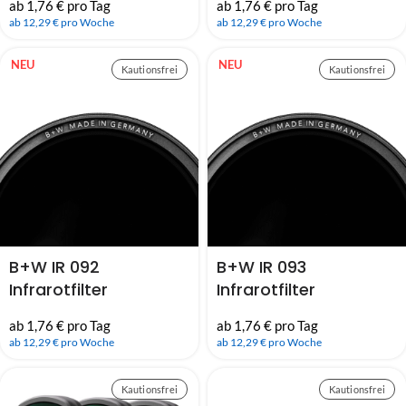
ab 1,76 € pro Tag
ab 1,76 € pro Tag
72mm, 77mm,
72mm, 77mm,
ab 12,29 € pro Woche
ab 12,29 € pro Woche
82mm)
82mm)
NEU
NEU
Kautionsfrei
Kautionsfrei
B+W IR 092
B+W IR 093
Infrarotfilter
Infrarotfilter
dunkelrot (49mm,
schwarzrot (49mm,
ab 1,76 € pro Tag
ab 1,76 € pro Tag
67mm, 72mm, 77mm,
67mm, 72mm, 77mm,
ab 12,29 € pro Woche
ab 12,29 € pro Woche
82mm)
82mm)
Kautionsfrei
Kautionsfrei