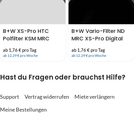
B+W XS-Pro HTC
B+W Vario-Filter ND
Polfilter KSM MRC
MRC XS-Pro Digital
Nano (49mm, 67mm,
Nano (67mm, 72mm,
ab 1,76 € pro Tag
ab 1,76 € pro Tag
72mm, 77mm,
77mm, 82mm)
ab 12,29 € pro Woche
ab 12,29 € pro Woche
82mm)
Hast du Fragen oder brauchst Hilfe?
Support
Vertrag widerrufen
Miete verlängern
Meine Bestellungen