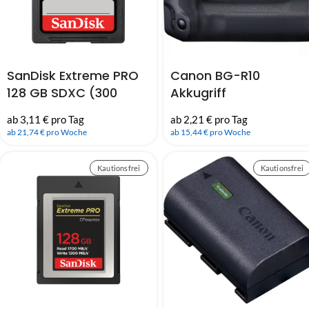
SanDisk Extreme PRO
Canon BG-R10
128 GB SDXC (300
Akkugriff
MB/Sek) UHS-II U3 |
ab 2,21 € pro Tag
ab 3,11 € pro Tag
Class 10
ab 15,44 € pro Woche
ab 21,74 € pro Woche
Kautionsfrei
Kautionsfrei