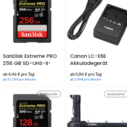
SanDisk Extreme PRO
Canon LC-E6E
256 GB SD-UHS-II-
Akkuladegerät
Karte (300 MB/Sek)
ab 0,86 € pro Tag
ab 4,46 € pro Tag
(V90)
ab 5,99 € pro Woche
ab 31,19 € pro Woche
Kautionsfrei
Kautionsfrei