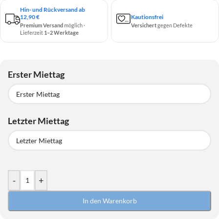
Hin- und Rückversand ab
12,90 €
Kautionsfrei
Premium Versand
möglich ·
Versichert
gegen Defekte
Lieferzeit
1–2 Werktage
Erster Miettag
Erster Miettag
Letzter Miettag
August
2026
MO
DI
MI
DO
FR
SA
SO
Letzter Miettag
27
28
29
30
31
1
2
August
2026
-
+
3
4
5
6
7
8
9
MO
DI
MI
DO
FR
SA
SO
10
11
12
13
14
15
16
In den Warenkorb
27
28
29
30
31
1
2
17
18
19
20
21
22
23