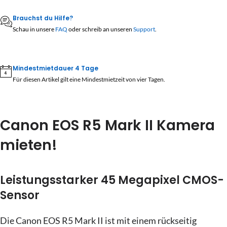
3
4
5
6
7
8
9
24
25
26
27
28
29
30
Brauchst du Hilfe?
10
11
12
13
14
15
16
Schau in unsere
FAQ
oder schreib an unseren
Support
.
31
1
2
3
4
5
6
17
18
19
20
21
22
23
24
25
26
27
28
29
30
Heute
Löschen
Schließen
Mindestmietdauer 4 Tage
Für diesen Artikel gilt eine Mindestmietzeit von vier Tagen.
31
1
2
3
4
5
6
Heute
Löschen
Schließen
Canon EOS R5 Mark II Kamera
mieten!
Leistungsstarker 45 Megapixel CMOS-
Sensor
Die Canon EOS R5 Mark II ist mit einem rückseitig