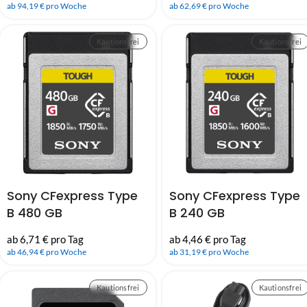
CEB-G
CEB-G
ab 94,19 € pro Woche
ab 62,69 € pro Woche
Kautionsfrei
Kautionsfrei
Sony CFexpress Type
Sony CFexpress Type
B 480 GB
B 240 GB
Speicherkarte Serie
Speicherkarte Serie
ab 6,71 € pro Tag
ab 4,46 € pro Tag
CEB-G
CEB-G
ab 46,94 € pro Woche
ab 31,19 € pro Woche
Kautionsfrei
Kautionsfrei