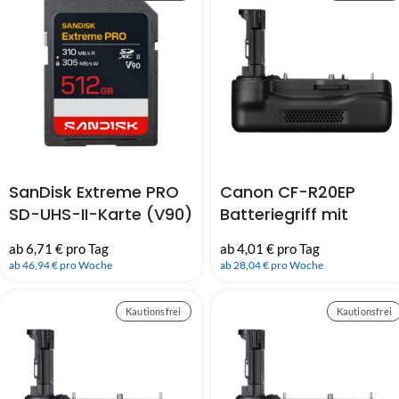
SanDisk Extreme PRO
Canon CF-R20EP
SD-UHS-II-Karte (V90)
Batteriegriff mit
(310MB/s) – 512GB
Cooling Fan
ab 6,71 € pro Tag
ab 4,01 € pro Tag
ab 46,94 € pro Woche
ab 28,04 € pro Woche
Kautionsfrei
Kautionsfrei