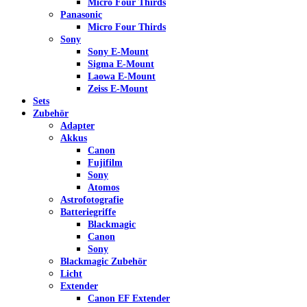
Micro Four Thirds
Panasonic
Micro Four Thirds
Sony
Sony E-Mount
Sigma E-Mount
Laowa E-Mount
Zeiss E-Mount
Sets
Zubehör
Adapter
Akkus
Canon
Fujifilm
Sony
Atomos
Astrofotografie
Batteriegriffe
Blackmagic
Canon
Sony
Blackmagic Zubehör
Licht
Extender
Canon EF Extender