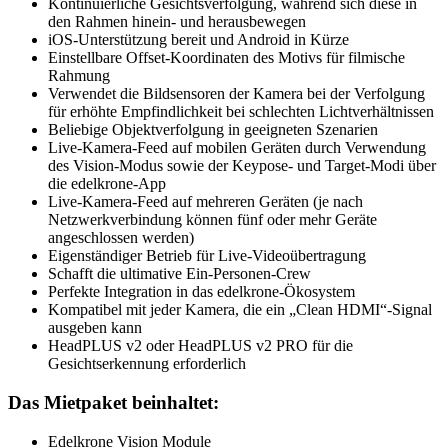
Kontinuierliche Gesichtsverfolgung, während sich diese in
den Rahmen hinein- und herausbewegen
iOS-Unterstützung bereit und Android in Kürze
Einstellbare Offset-Koordinaten des Motivs für filmische
Rahmung
Verwendet die Bildsensoren der Kamera bei der Verfolgung
für erhöhte Empfindlichkeit bei schlechten Lichtverhältnissen
Beliebige Objektverfolgung in geeigneten Szenarien
Live-Kamera-Feed auf mobilen Geräten durch Verwendung
des Vision-Modus sowie der Keypose- und Target-Modi über
die edelkrone-App
Live-Kamera-Feed auf mehreren Geräten (je nach
Netzwerkverbindung können fünf oder mehr Geräte
angeschlossen werden)
Eigenständiger Betrieb für Live-Videoübertragung
Schafft die ultimative Ein-Personen-Crew
Perfekte Integration in das edelkrone-Ökosystem
Kompatibel mit jeder Kamera, die ein „Clean HDMI“-Signal
ausgeben kann
HeadPLUS v2 oder HeadPLUS v2 PRO für die
Gesichtserkennung erforderlich
Das Mietpaket beinhaltet:
Edelkrone Vision Module