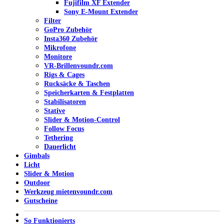
Fujifilm XF Extender
Sony E-Mount Extender
Filter
GoPro Zubehör
Insta360 Zubehör
Mikrofone
Monitore
VR-Brillen
voundr.com
Rigs & Cages
Rucksäcke & Taschen
Speicherkarten & Festplatten
Stabilisatoren
Stative
Slider & Motion-Control
Follow Focus
Tethering
Dauerlicht
Gimbals
Licht
Slider & Motion
Outdoor
Werkzeug mieten
voundr.com
Gutscheine
So Funktionierts