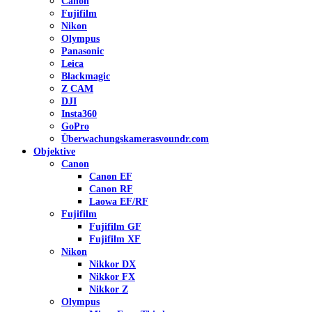
Canon
Fujifilm
Nikon
Olympus
Panasonic
Leica
Blackmagic
Z CAM
DJI
Insta360
GoPro
Überwachungskameras
voundr.com
Objektive
Canon
Canon EF
Canon RF
Laowa EF/RF
Fujifilm
Fujifilm GF
Fujifilm XF
Nikon
Nikkor DX
Nikkor FX
Nikkor Z
Olympus