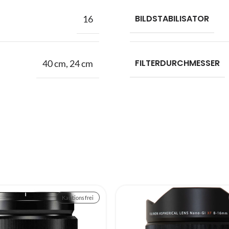
BILDSTABILISATOR
16
FILTERDURCHMESSER
40 cm
,
24 cm
Kautionsfrei