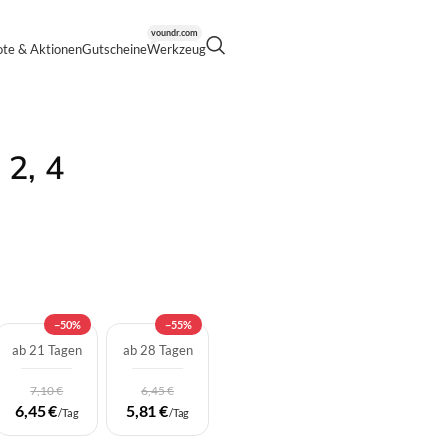
voundr.com
te & Aktionen
Gutscheine
Werkzeug
2, 4 Beinsegmente
 2, 4
−50%
−55%
ab 21 Tagen
ab 28 Tagen
7,10 €
6,45 €
6,45 €
5,81 €
/Tag
/Tag