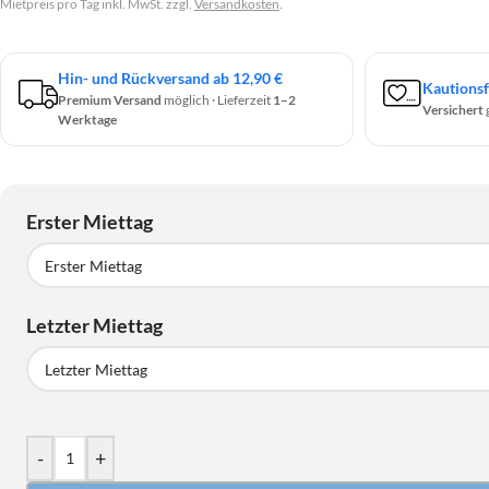
Mietpreis pro Tag inkl. MwSt. zzgl.
Versandkosten
.
Hin- und Rückversand ab 12,90 €
Kautionsf
Premium Versand
möglich · Lieferzeit
1–2
Versichert
Werktage
Erster Miettag
Erster Miettag
Letzter Miettag
August
2026
MO
DI
MI
DO
FR
SA
Letzter Miettag
27
28
29
30
31
1
August
2026
-
+
3
4
5
6
7
8
MO
DI
MI
DO
FR
SA