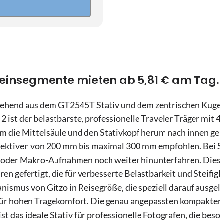
16
2
23
9
30
16
6
23
 4 Beinsegmente mieten ab 5,81 € am Tag.
30
n
stehend aus dem GT2545T Stativ und dem zentrischen Ku
6
2 ist der belastbarste, professionelle Traveler Träger mi
 die Mittelsäule und den Stativkopf herum nach innen gek
n
jektiven von 200 mm bis maximal 300 mm empfohlen. Bei S
el- oder Makro-Aufnahmen noch weiter hinunterfahren. Die
en gefertigt, die für verbesserte Belastbarkeit und Steifi
ismus von Gitzo in Reisegröße, die speziell darauf ausgele
 für hohen Tragekomfort. Die genau angepassten kompakten
ist das ideale Stativ für professionelle Fotografen, die be