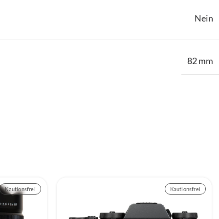
Nein
82 mm
Kautionsfrei
Kautionsfrei