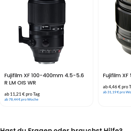
Fujifilm XF 100-400mm 4.5-5.6
Fujifilm X
R LM OIS WR
ab 4,46 € pro 
ab 31,19 € pro W
ab 11,21 € pro Tag
ab 78,44 € pro Woche
Hast du Fragen oder brauchst Hilfe?