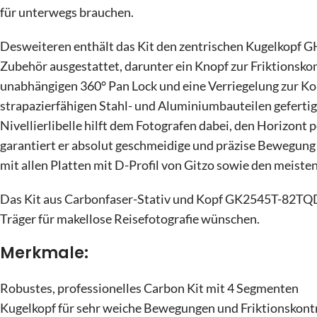
für unterwegs brauchen.
Desweiteren enthält das Kit den zentrischen Kugelkopf GH1
Zubehör ausgestattet, darunter ein Knopf zur Friktionskont
unabhängigen 360° Pan Lock und eine Verriegelung zur Ko
strapazierfähigen Stahl- und Aluminiumbauteilen gefertigt
Nivellierlibelle hilft dem Fotografen dabei, den Horizont
garantiert er absolut geschmeidige und präzise Bewegung 
mit allen Platten mit D-Profil von Gitzo sowie den meist
Das Kit aus Carbonfaser-Stativ und Kopf GK2545T-82TQD is
Träger für makellose Reisefotografie wünschen.
Merkmale:
Robustes, professionelles Carbon Kit mit 4 Segmenten
Kugelkopf für sehr weiche Bewegungen und Friktionskont