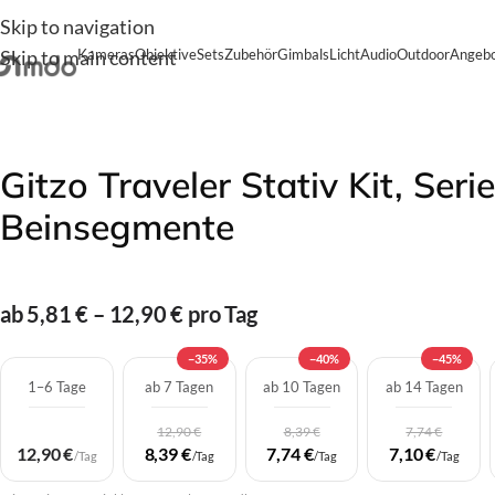
Skip to navigation
Skip to main content
Kameras
Objektive
Sets
Zubehör
Gimbals
Licht
Audio
Outdoor
Angebo
Start
/
Zubehör
/
Stative
/
Gitzo Traveler Stativ Kit, Serie 
Gitzo Traveler Stativ Kit, Serie
Beinsegmente
ab 5,81 € – 12,90 € pro Tag
−35%
−40%
−45%
1–6 Tage
ab 7 Tagen
ab 10 Tagen
ab 14 Tagen
12,90 €
8,39 €
7,74 €
12,90 €
8,39 €
7,74 €
7,10 €
/Tag
/Tag
/Tag
/Tag