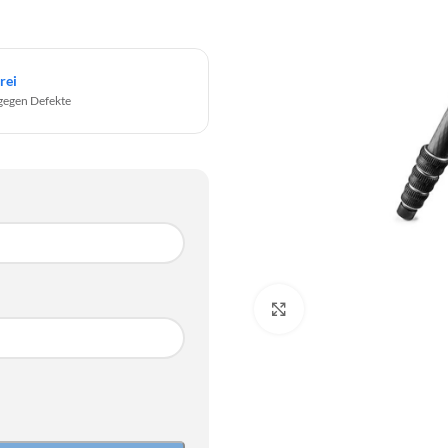
rei
gegen Defekte
Click to enlarge
SO
2
9
SO