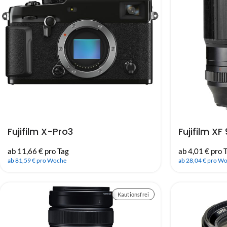
Fujifilm X-Pro3
Fujifilm X
ab 11,66 € pro Tag
ab 4,01 € pro 
ab 81,59 € pro Woche
ab 28,04 € pro W
Kautionsfrei