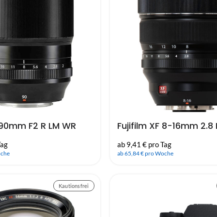
F 90mm F2 R LM WR
Fujifilm XF 8-16mm 2.8
Tag
ab 9,41 € pro Tag
oche
ab 65,84 € pro Woche
Kautionsfrei