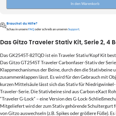
10
11
12
13
14
15
In den Warenkorb
27
28
29
30
31
1
17
18
19
20
21
22
3
4
5
6
7
8
24
25
26
27
28
29
Brauchst du Hilfe?
10
11
12
13
14
15
Schau in unsere
FAQ
oder schreib an unseren
Support
.
31
1
2
3
4
5
17
18
19
20
21
22
Das Gitzo Traveler Stativ Kit, Serie 2,
24
25
26
27
28
29
Heute
Löschen
Schließe
Das GK2545T-82TQD ist ein Traveler Stativ/Kopf Kit be
31
1
2
3
4
5
Das Gitzo GT2545T Traveler Carbonfaser-Stativ der Serie 
Klappmechanismus der Beine, durch den die Stativbeine um
Heute
Löschen
Schließe
zusammenklappen lässt. Es wird für den Gebrauch mit Ob
kurzen Mittelsäule lässt sich das Stativ für Niedrigwink
Traveler-Serie. Die Stativbeine sind aus Carbon eXact Rohr
“Traveler G-Lock” – eine Version des G-Lock-Schließmechan
Mitgeliefert wird der zum Stativ gehörende Schultergurt
von Gitzo auswechseln (z.B. Spikes oder größere Füße). Es 