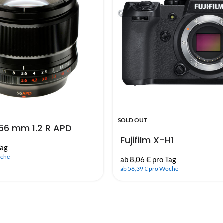
SOLD OUT
F 56 mm 1.2 R APD
Fujifilm X-H1
Tag
oche
ab 8,06 € pro Tag
ab 56,39 € pro Woche