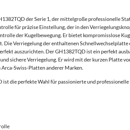
382TQD der Serie 1, der mittelgroße professionelle Stativ
rolle für präzise Einstellung, der in den Verriegelungskno
ntrolle der Kugelbewegung. Er bietet kompromisslose Kug
. Die Verriegelung der enthaltenen Schnellwechselplatte e
 perfekt auszurichten. Der GH1382TQD ist ein perfekt ausb
und sichere Verriegelung. Er wird mit der kurzen Platte v
en Arca-Swiss-Platten anderer Marken.
t die perfekte Wahl für passionierte und professionelle F
rolle