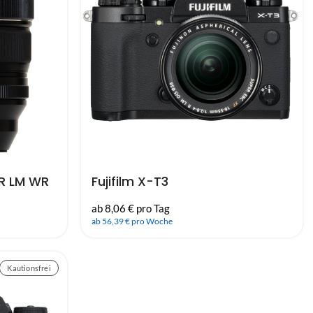
 R LM WR
Fujifilm X-T3
ab 8,06 € pro Tag
ab 56,39 € pro Woche
Kautionsfrei