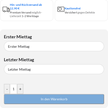
Hin- und Rückversand ab
12,90 €
Kautionsfrei
Premium Versand
möglich ·
Versichert
gegen Defekte
Lieferzeit
1–2 Werktage
Erster Miettag
Erster Miettag
Letzter Miettag
August
2026
Alternativ verfügbar
Sony a7C II
Letzter Miettag
August
2026
MO
DI
MI
DO
FR
SA
SO
-
+
Alternativ verfügbar
27
28
29
30
31
1
2
Sony a7C II
In den Warenkorb
3
4
5
6
7
8
9