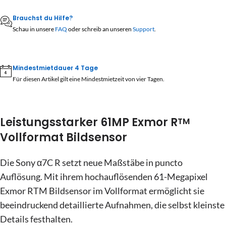
MO
DI
MI
DO
FR
SA
SO
10
11
12
13
14
15
16
Brauchst du Hilfe?
27
28
29
30
31
1
2
Schau in unsere
FAQ
oder schreib an unseren
Support
.
17
18
19
20
21
22
23
3
4
5
6
7
8
9
24
25
26
27
28
29
30
10
11
12
13
14
15
16
Mindestmietdauer 4 Tage
31
1
2
3
4
5
6
Für diesen Artikel gilt eine Mindestmietzeit von vier Tagen.
17
18
19
20
21
22
23
24
25
26
27
28
29
30
Heute
Löschen
Schließen
Leistungsstarker 61MP Exmor R
TM
31
1
2
3
4
5
6
Vollformat Bildsensor
Heute
Löschen
Schließen
Die Sony α7C R setzt neue Maßstäbe in puncto
Auflösung. Mit ihrem hochauflösenden 61-Megapixel
Exmor RTM Bildsensor im Vollformat ermöglicht sie
beeindruckend detaillierte Aufnahmen, die selbst kleinste
Details festhalten.