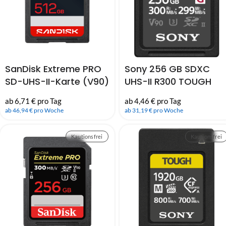
SanDisk Extreme PRO
Sony 256 GB SDXC
SD-UHS-II-Karte (V90)
UHS-II R300 TOUGH
(310MB/s) – 512GB
Class10 Speicherkarte
ab 6,71 € pro Tag
ab 4,46 € pro Tag
ab 46,94 € pro Woche
ab 31,19 € pro Woche
Kautionsfrei
Kautionsfrei