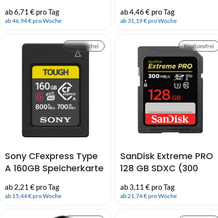
Speicherkarte Serie
Speicherkarte Serie
ab 6,71 € pro Tag
ab 4,46 € pro Tag
CEA-G (800 MB/s)
CEA-G (800 MB/s)
ab 46,94 € pro Woche
ab 31,19 € pro Woche
Kautionsfrei
Kautionsfrei
Sony CFexpress Type
SanDisk Extreme PRO
A 160GB Speicherkarte
128 GB SDXC (300
Serie CEA-G (800
MB/Sek) UHS-II U3 |
ab 2,21 € pro Tag
ab 3,11 € pro Tag
MB/s)
Class 10
ab 15,44 € pro Woche
ab 21,74 € pro Woche