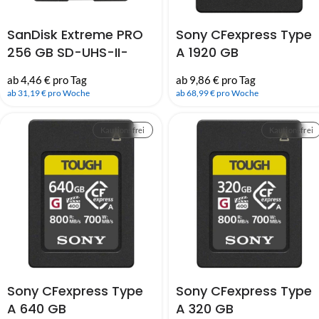
SanDisk Extreme PRO
Sony CFexpress Type
256 GB SD-UHS-II-
A 1920 GB
Karte (300 MB/Sek)
Speicherkarte Serie
ab 4,46 € pro Tag
ab 9,86 € pro Tag
(V90)
CEA-M (800 MB/s)
ab 31,19 € pro Woche
ab 68,99 € pro Woche
Kautionsfrei
Kautionsfrei
Sony CFexpress Type
Sony CFexpress Type
A 640 GB
A 320 GB