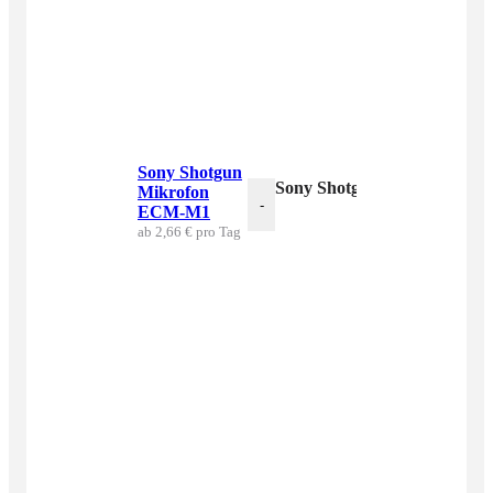
Sony Shotgun
Sony Shotgun Mikrofon E
Mikrofon
-
ECM-M1
ab 2,66 € pro Tag