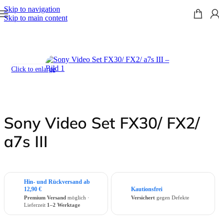
Skip to navigation
Skip to main content
Start
/
Sets
/
Sony Sets
Click to enlarge
Sony Video Set FX30/ FX2/
a7s III
Hin- und Rückversand ab
12,90 €
Kautionsfrei
Premium Versand
möglich ·
Versichert
gegen Defekte
Lieferzeit
1–2 Werktage