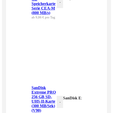
-
Speicherkarte
Serie CEA-M
(800 MB/s)
ab 9,86 € pro Tag
SanDisk
Extreme PRO
256 GB SD-
SanDisk Extreme PRO 256 G
UHS-II-Karte
-
(300 MB/Sek)
(V90)