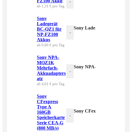
FZ100 Akku
-
ab 1,31 € pro Tag
Sony
Ladegerät
Sony Ladegerät BC-QZ1 fü
BC-QZ1 für
-
NP-FZ100
Akkus
ab 0,86 € pro Tag
Sony NPA-
MQZ1K
Sony NPA-MQZ1K Mehrfach
Mehrfach-
-
Akkuadapters
atz
ab 4,01 € pro Tag
Sony
CFexpress
Type A
Sony CFexpress Type A 160
160GB
-
Speicherkarte
Serie CEA-G
(800 MB/s)