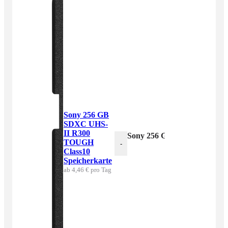
Sony 256 GB
SDXC UHS-
II R300
Sony 256 GB SDXC UHS-II 
TOUGH
-
Class10
Speicherkarte
ab 4,46 € pro Tag