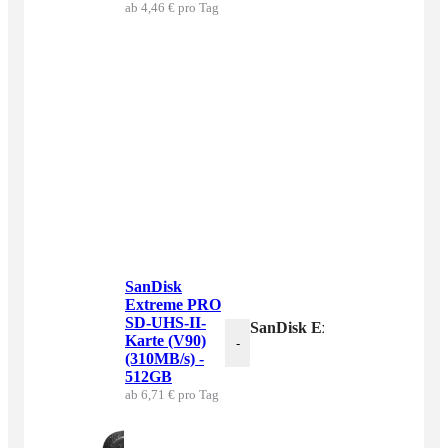
ab 4,46 € pro Tag
SanDisk
Extreme PRO
SD-UHS-II-
SanDisk Extreme PRO SD-UH
Karte (V90)
-
(310MB/s) -
512GB
ab 6,71 € pro Tag