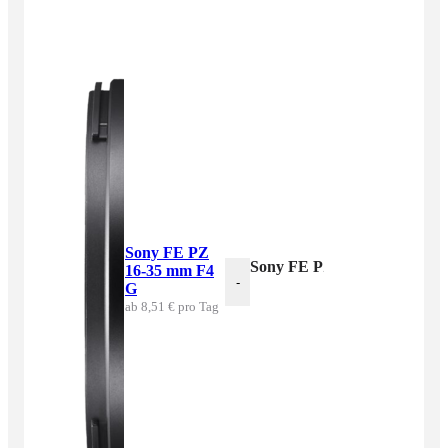
Sony FE PZ
Sony FE PZ 16-35 mm F4 G
16-35 mm F4
-
G
ab 8,51 € pro Tag