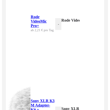
Rode
Rode VideoMic Pro+ Menge
VideoMic
-
Pro+
ab 2,21 € pro Tag
Sony XLR K3
M Adapter-
Sony XLR K3 M Adapter-Kit
Kit +