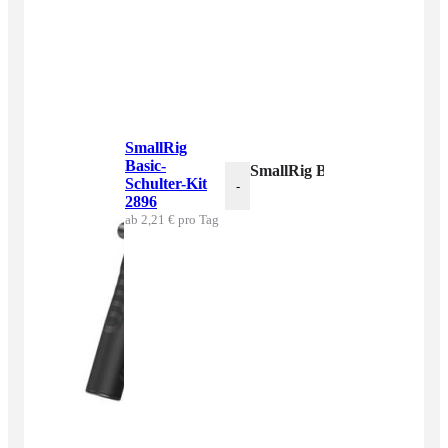
SmallRig
Basic-
SmallRig Basic-Schulter-Kit
Schulter-Kit
-
2896
ab 2,21 € pro Tag