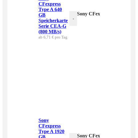
CFexpress
Type A 640
Sony CFexpress Type A 640 
GB
-
Speicherkarte
Serie CEA-G
(800 MB/s)
ab 6,71 € pro Tag
Sony
CFexpress
Type A 1920
Sony CFexpress Type A 192
GB